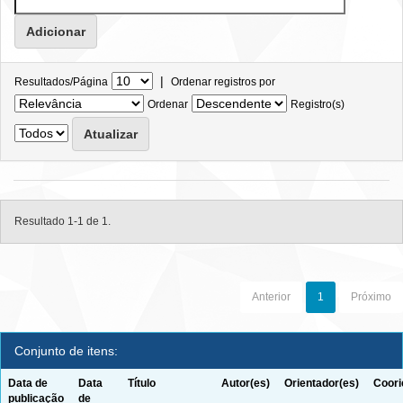
|
Resultados/Página
Ordenar registros por
Ordenar
Registro(s)
Resultado 1-1 de 1.
Anterior
1
Próximo
Conjunto de itens:
Data de
Data
Título
Autor(es)
Orientador(es)
Coori
publicação
de