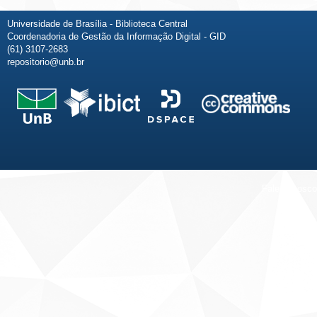
Universidade de Brasília - Biblioteca Central
Coordenadoria de Gestão da Informação Digital - GID
(61) 3107-2683
repositorio@unb.br
Fale conosco
Sobre