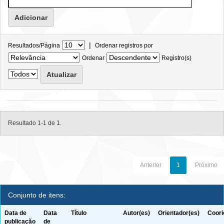
|
Resultados/Página
Ordenar registros por
Ordenar
Registro(s)
Resultado 1-1 de 1.
Anterior
1
Próximo
Conjunto de itens:
Data de
Data
Título
Autor(es)
Orientador(es)
Coori
publicação
de