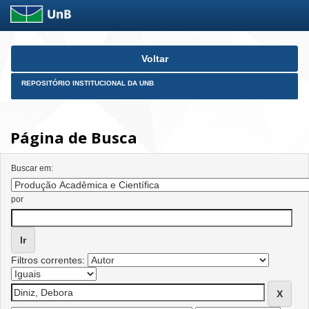
Skip
Voltar
navigation
REPOSITÓRIO INSTITUCIONAL DA UNB
Página de Busca
Buscar em:
por
Filtros correntes: