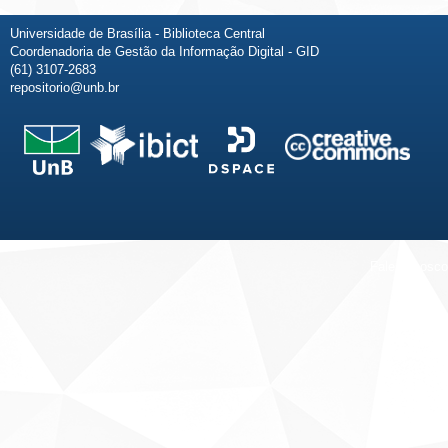
Universidade de Brasília - Biblioteca Central
Coordenadoria de Gestão da Informação Digital - GID
(61) 3107-2683
repositorio@unb.br
Fale conosco
Sobre