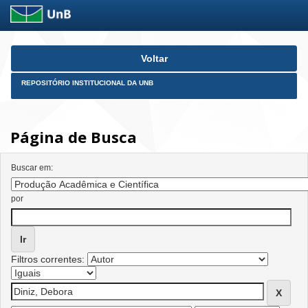
Skip
Voltar
navigation
REPOSITÓRIO INSTITUCIONAL DA UNB
Página de Busca
Buscar em:
por
Filtros correntes: