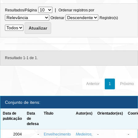
|
Resultados/Página
Ordenar registros por
Ordenar
Registro(s)
Resultado 1-1 de 1.
Anterior
1
Próximo
Conjunto de itens:
Data de
Data
Título
Autor(es)
Orientador(es)
Coori
publicação
de
defesa
2004
-
Envelhecimento
Medeiros,
-
-