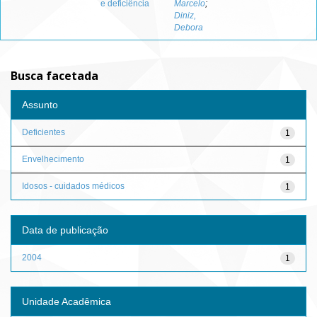
e deficiência
Marcelo
;
Diniz,
Debora
Busca facetada
Assunto
Deficientes
1
Envelhecimento
1
Idosos - cuidados médicos
1
Data de publicação
2004
1
Unidade Acadêmica