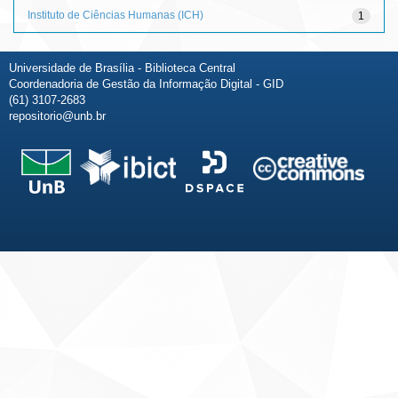
Instituto de Ciências Humanas (ICH)
1
Universidade de Brasília - Biblioteca Central
Coordenadoria de Gestão da Informação Digital - GID
(61) 3107-2683
repositorio@unb.br
Fale conosco
Sobre