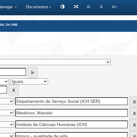
Navegar
Documentos
A-
A
A+
NAL DA UNB