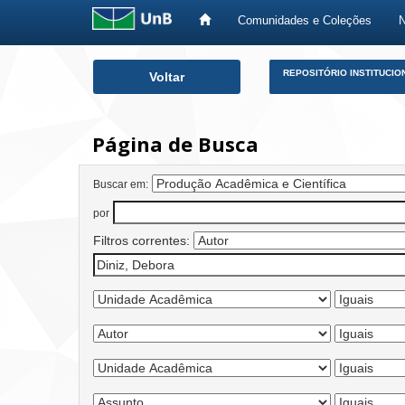
Comunidades e Coleções
Skip
REPOSITÓRIO INSTITUCIO
Voltar
navigation
Página de Busca
Buscar em:
por
Filtros correntes: