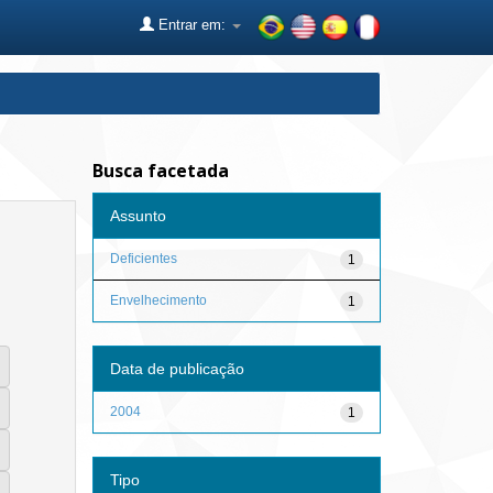
Entrar em:
Busca facetada
Assunto
Deficientes
1
Envelhecimento
1
Data de publicação
2004
1
Tipo