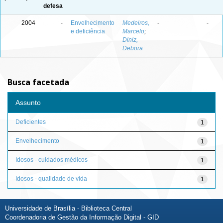
defesa
2004
-
Envelhecimento
Medeiros,
-
-
e deficiência
Marcelo
;
Diniz,
Debora
Busca facetada
Assunto
Deficientes
1
Envelhecimento
1
Idosos - cuidados médicos
1
Idosos - qualidade de vida
1
Universidade de Brasília - Biblioteca Central
Coordenadoria de Gestão da Informação Digital - GID