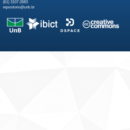
(61) 3107-2683
repositorio@unb.br
Fale conosco
Sobre