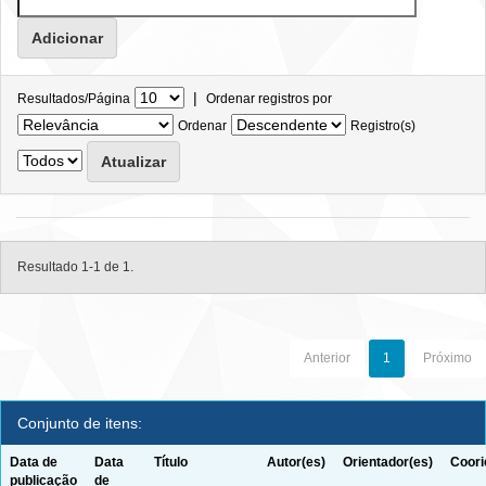
|
Resultados/Página
Ordenar registros por
Ordenar
Registro(s)
Resultado 1-1 de 1.
Anterior
1
Próximo
Conjunto de itens:
Data de
Data
Título
Autor(es)
Orientador(es)
Coori
publicação
de