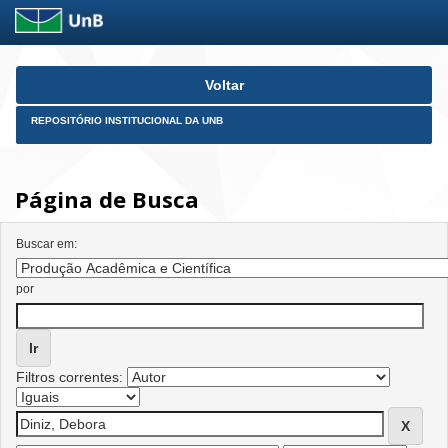
Skip
Voltar
navigation
REPOSITÓRIO INSTITUCIONAL DA UNB
Página de Busca
Buscar em:
por
Filtros correntes: