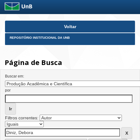
Skip
Voltar
navigation
REPOSITÓRIO INSTITUCIONAL DA UNB
Página de Busca
Buscar em:
por
Filtros correntes: