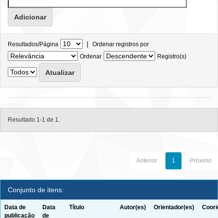
|
Resultados/Página
Ordenar registros por
Ordenar
Registro(s)
Resultado 1-1 de 1.
Anterior
1
Próximo
Conjunto de itens:
Data de
Data
Título
Autor(es)
Orientador(es)
Coori
publicação
de