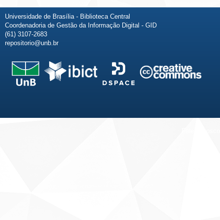
Universidade de Brasília - Biblioteca Central
Coordenadoria de Gestão da Informação Digital - GID
(61) 3107-2683
repositorio@unb.br
Fale conosco
Sobre