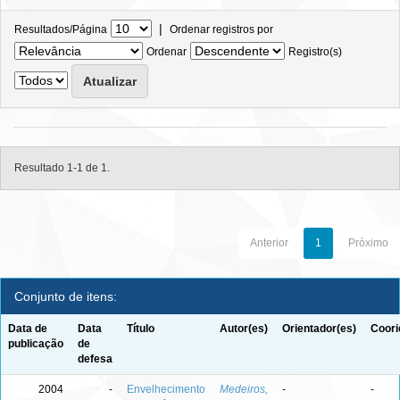
|
Resultados/Página
Ordenar registros por
Ordenar
Registro(s)
Resultado 1-1 de 1.
Anterior
1
Próximo
Conjunto de itens:
Data de
Data
Título
Autor(es)
Orientador(es)
Coori
publicação
de
defesa
2004
-
Envelhecimento
Medeiros,
-
-