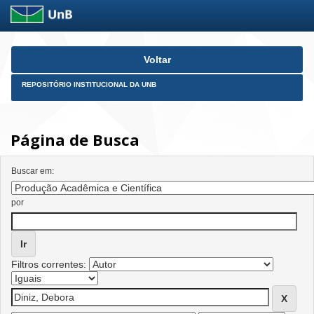
Skip
Voltar
navigation
REPOSITÓRIO INSTITUCIONAL DA UNB
Página de Busca
Buscar em:
por
Filtros correntes: