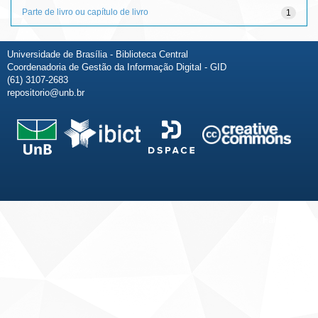
Parte de livro ou capítulo de livro
1
Universidade de Brasília - Biblioteca Central
Coordenadoria de Gestão da Informação Digital - GID
(61) 3107-2683
repositorio@unb.br
Fale conosco
Sobre