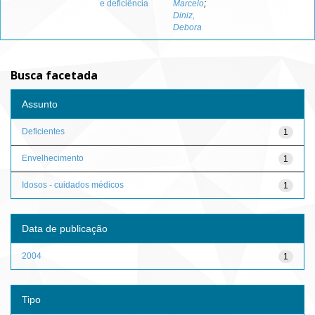
e deficiência
Marcelo
;
Diniz,
Debora
Busca facetada
Assunto
Deficientes
1
Envelhecimento
1
Idosos - cuidados médicos
1
Data de publicação
2004
1
Tipo