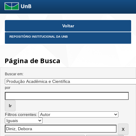
Skip
Voltar
navigation
REPOSITÓRIO INSTITUCIONAL DA UNB
Página de Busca
Buscar em:
por
Filtros correntes: