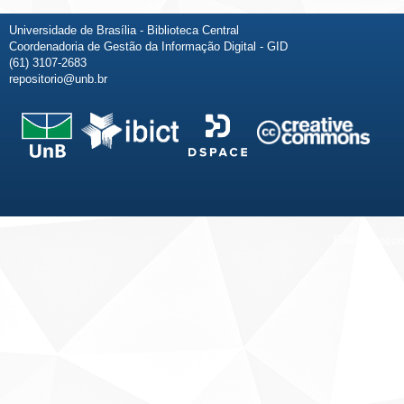
Universidade de Brasília - Biblioteca Central
Coordenadoria de Gestão da Informação Digital - GID
(61) 3107-2683
repositorio@unb.br
Fale conosco
Sobre