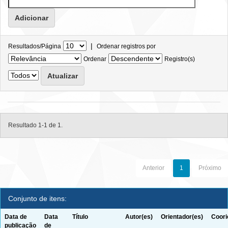
|
Resultados/Página
Ordenar registros por
Ordenar
Registro(s)
Resultado 1-1 de 1.
Anterior
1
Próximo
Conjunto de itens:
Data de
Data
Título
Autor(es)
Orientador(es)
Coori
publicação
de