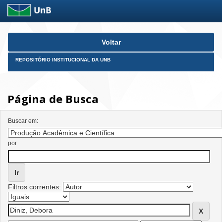
Skip
Voltar
navigation
REPOSITÓRIO INSTITUCIONAL DA UNB
Página de Busca
Buscar em:
por
Filtros correntes: