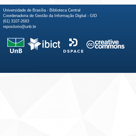
Universidade de Brasília - Biblioteca Central
Coordenadoria de Gestão da Informação Digital - GID
(61) 3107-2683
repositorio@unb.br
Fale conosco
Sobre