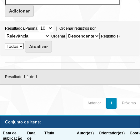
|
Resultados/Página
Ordenar registros por
Ordenar
Registro(s)
Resultado 1-1 de 1.
Anterior
1
Próximo
Conjunto de itens:
Data de
Data
Título
Autor(es)
Orientador(es)
Coori
publicação
de