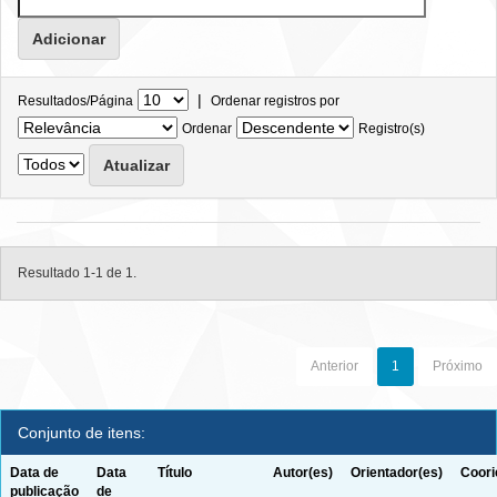
|
Resultados/Página
Ordenar registros por
Ordenar
Registro(s)
Resultado 1-1 de 1.
Anterior
1
Próximo
Conjunto de itens:
Data de
Data
Título
Autor(es)
Orientador(es)
Coori
publicação
de