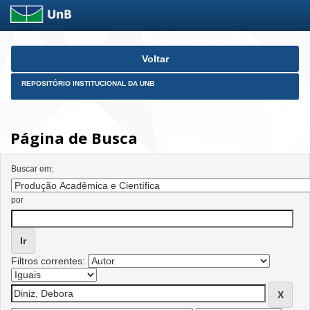
Skip
Voltar
navigation
REPOSITÓRIO INSTITUCIONAL DA UNB
Página de Busca
Buscar em:
por
Filtros correntes: