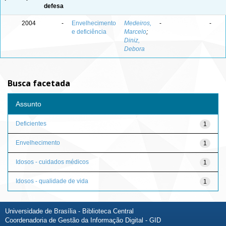
defesa
2004
-
Envelhecimento
Medeiros,
-
-
e deficiência
Marcelo
;
Diniz,
Debora
Busca facetada
Assunto
Deficientes
1
Envelhecimento
1
Idosos - cuidados médicos
1
Idosos - qualidade de vida
1
Universidade de Brasília - Biblioteca Central
Coordenadoria de Gestão da Informação Digital - GID