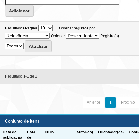
|
Resultados/Página
Ordenar registros por
Ordenar
Registro(s)
Resultado 1-1 de 1.
Anterior
1
Próximo
Conjunto de itens:
Data de
Data
Título
Autor(es)
Orientador(es)
Coori
publicação
de