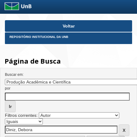
Skip
Voltar
navigation
REPOSITÓRIO INSTITUCIONAL DA UNB
Página de Busca
Buscar em:
por
Filtros correntes: