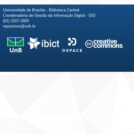
Universidade de Brasília - Biblioteca Central
Coordenadoria de Gestão da Informação Digital - GID
(61) 3107-2683
repositorio@unb.br
Fale conosco
Sobre