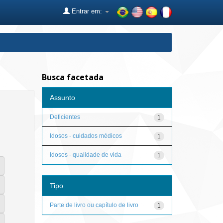
Entrar em:
Busca facetada
Assunto
Deficientes
1
Idosos - cuidados médicos
1
Idosos - qualidade de vida
1
Tipo
Parte de livro ou capítulo de livro
1