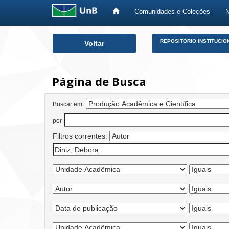
Comunidades e Coleções
Skip
REPOSITÓRIO INSTITUCIO
Voltar
navigation
Página de Busca
Buscar em:
por
Filtros correntes: