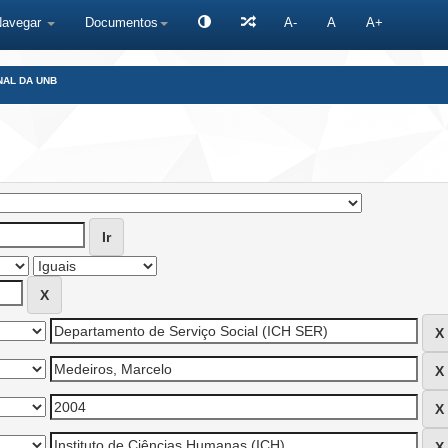
Navegar
Documentos
A-
A
A+
NAL DA UNB