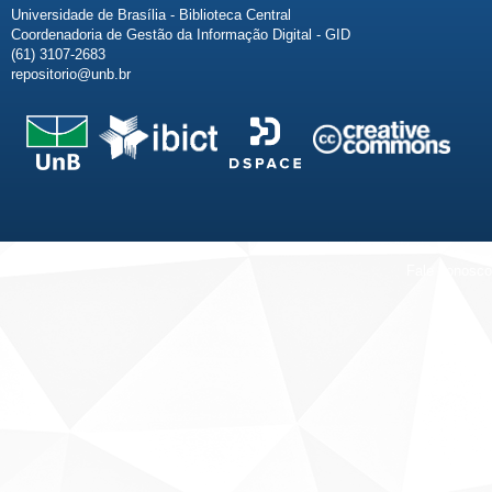
Universidade de Brasília - Biblioteca Central
Coordenadoria de Gestão da Informação Digital - GID
(61) 3107-2683
repositorio@unb.br
Fale conosco
Sobre