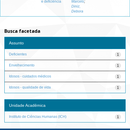
e deficiência
Marcelo
;
Diniz,
Debora
Busca facetada
Assunto
Deficientes
1
Envelhecimento
1
Idosos - cuidados médicos
1
Idosos - qualidade de vida
1
Unidade Acadêmica
Instituto de Ciências Humanas (ICH)
1