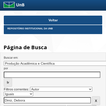
Skip
Voltar
navigation
REPOSITÓRIO INSTITUCIONAL DA UNB
Página de Busca
Buscar em:
por
Filtros correntes: