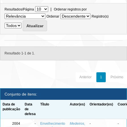
|
Resultados/Página
Ordenar registros por
Ordenar
Registro(s)
Resultado 1-1 de 1.
Anterior
1
Próximo
Conjunto de itens:
Data de
Data
Título
Autor(es)
Orientador(es)
Coori
publicação
de
defesa
2004
-
Envelhecimento
Medeiros,
-
-