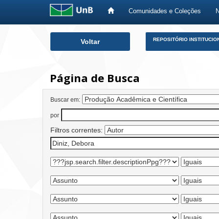
Comunidades e Coleções
Skip
REPOSITÓRIO INSTITUCIO
Voltar
navigation
Página de Busca
Buscar em:
por
Filtros correntes: