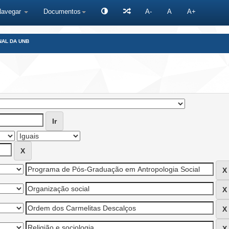
Navegar
Documentos
A-
A
A+
NAL DA UNB