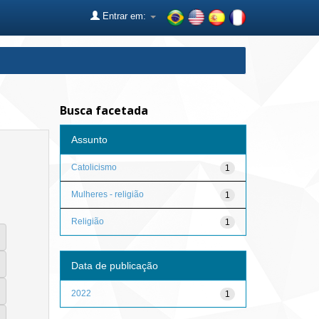
Entrar em:
Busca facetada
Assunto
Catolicismo
1
Mulheres - religião
1
Religião
1
Data de publicação
2022
1