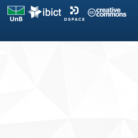
Fale conosco
Sobre