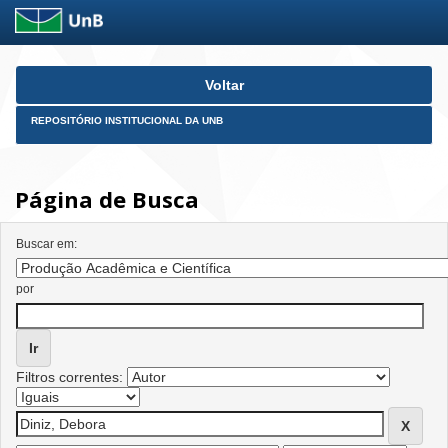
Skip
Voltar
navigation
REPOSITÓRIO INSTITUCIONAL DA UNB
Página de Busca
Buscar em:
por
Filtros correntes: