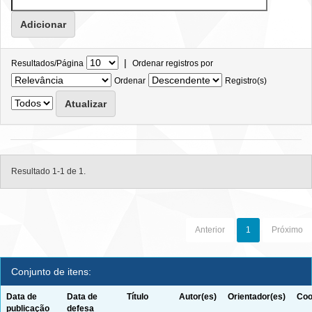
|
Resultados/Página
Ordenar registros por
Ordenar
Registro(s)
Resultado 1-1 de 1.
Anterior
1
Próximo
Conjunto de itens:
Data de
Data de
Título
Autor(es)
Orientador(es)
Coo
publicação
defesa