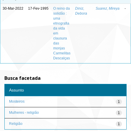
30-Mar-2022
17-Fev-1995
O reino da
Diniz,
Suarez, Mireya
-
solidão :
Debora
uma
etnografia
da vida
em
clausura
das
monjas
Carmelitas
Descalças
Busca facetada
Assunto
Mosteiros
1
Mulheres - religião
1
Religião
1