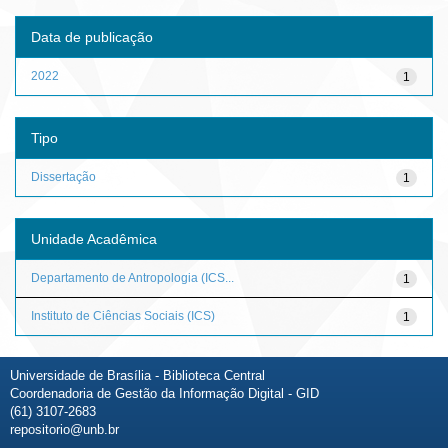
Data de publicação
2022
1
Tipo
Dissertação
1
Unidade Acadêmica
Departamento de Antropologia (ICS...
1
Instituto de Ciências Sociais (ICS)
1
Universidade de Brasília - Biblioteca Central
Coordenadoria de Gestão da Informação Digital - GID
(61) 3107-2683
repositorio@unb.br