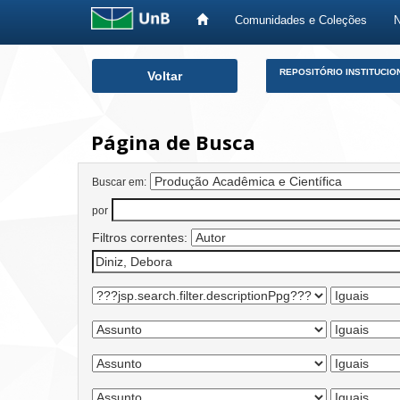
Comunidades e Coleções
Skip
REPOSITÓRIO INSTITUCIO
Voltar
navigation
Página de Busca
Buscar em:
por
Filtros correntes: