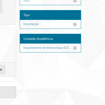
2022
1
Tipo
Dissertação
1
Unidade Acadêmica
Departamento de Antropologia (ICS...
1