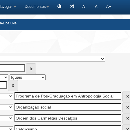
Navegar
Documentos
A-
A
A+
NAL DA UNB