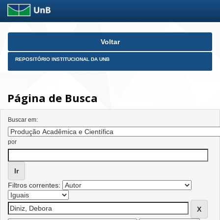
Skip
Voltar
navigation
REPOSITÓRIO INSTITUCIONAL DA UNB
Página de Busca
Buscar em:
por
Filtros correntes: