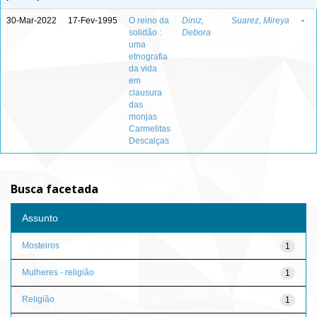
30-Mar-2022
17-Fev-1995
O reino da
Diniz,
Suarez, Mireya
-
solidão :
Debora
uma
etnografia
da vida
em
clausura
das
monjas
Carmelitas
Descalças
Busca facetada
Assunto
Mosteiros
1
Mulheres - religião
1
Religião
1