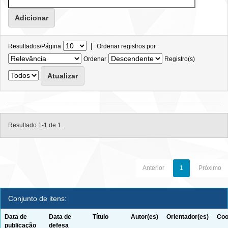
|
Resultados/Página
Ordenar registros por
Ordenar
Registro(s)
Resultado 1-1 de 1.
Anterior
1
Próximo
Conjunto de itens:
Data de
Data de
Título
Autor(es)
Orientador(es)
Coo
publicação
defesa