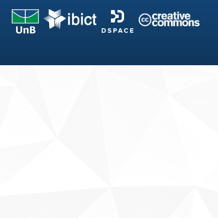
Fale conosco
Sobre