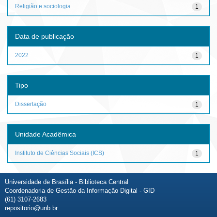
Religião e sociologia
1
Data de publicação
2022
1
Tipo
Dissertação
1
Unidade Acadêmica
Instituto de Ciências Sociais (ICS)
1
Universidade de Brasília - Biblioteca Central
Coordenadoria de Gestão da Informação Digital - GID
(61) 3107-2683
repositorio@unb.br