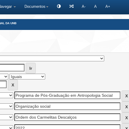
Navegar
Documentos
A-
A
A+
NAL DA UNB