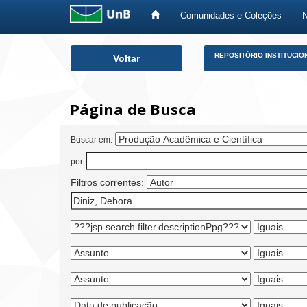
Comunidades e Coleções
Skip
REPOSITÓRIO INSTITUCIO
Voltar
navigation
Página de Busca
Buscar em:
por
Filtros correntes: