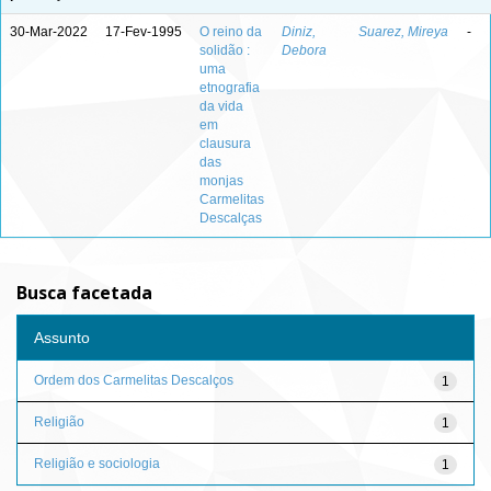
30-Mar-2022
17-Fev-1995
O reino da
Diniz,
Suarez, Mireya
-
solidão :
Debora
uma
etnografia
da vida
em
clausura
das
monjas
Carmelitas
Descalças
Busca facetada
Assunto
Ordem dos Carmelitas Descalços
1
Religião
1
Religião e sociologia
1