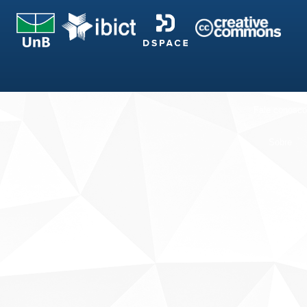
Fale conosco
Sobre