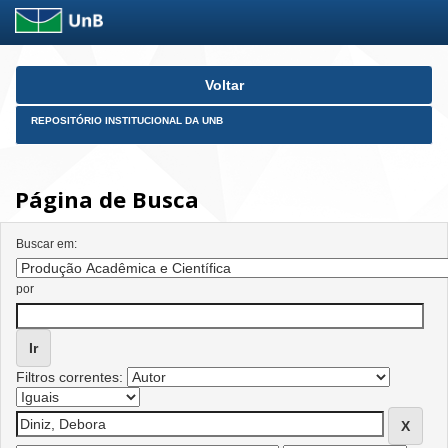
Skip
Voltar
navigation
REPOSITÓRIO INSTITUCIONAL DA UNB
Página de Busca
Buscar em:
por
Filtros correntes: