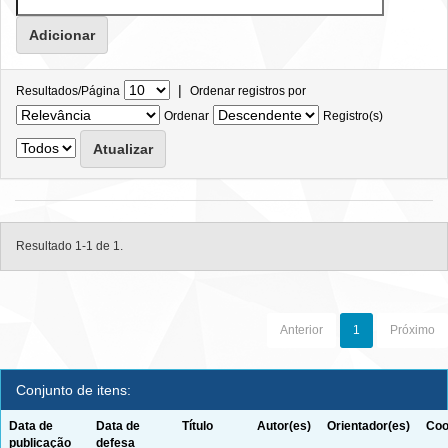
|
Resultados/Página
Ordenar registros por
Ordenar
Registro(s)
Resultado 1-1 de 1.
Anterior
1
Próximo
Conjunto de itens:
Data de
Data de
Título
Autor(es)
Orientador(es)
Coo
publicação
defesa