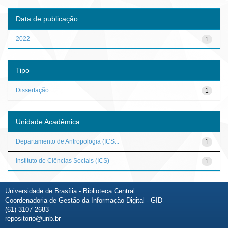
Data de publicação
2022
1
Tipo
Dissertação
1
Unidade Acadêmica
Departamento de Antropologia (ICS...
1
Instituto de Ciências Sociais (ICS)
1
Universidade de Brasília - Biblioteca Central
Coordenadoria de Gestão da Informação Digital - GID
(61) 3107-2683
repositorio@unb.br