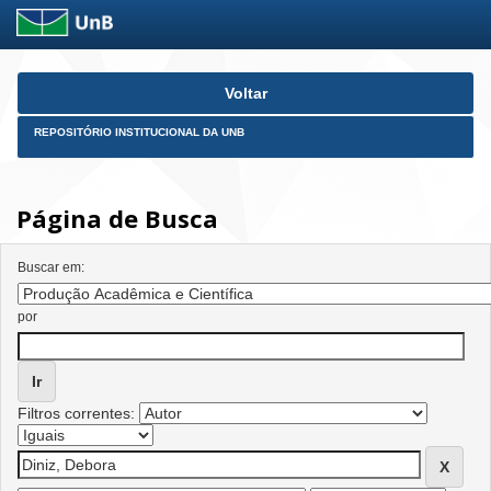
Skip
Voltar
navigation
REPOSITÓRIO INSTITUCIONAL DA UNB
Página de Busca
Buscar em:
por
Filtros correntes: