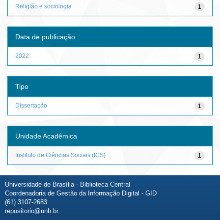
Religião e sociologia
1
Data de publicação
2022
1
Tipo
Dissertação
1
Unidade Acadêmica
Instituto de Ciências Sociais (ICS)
1
Universidade de Brasília - Biblioteca Central
Coordenadoria de Gestão da Informação Digital - GID
(61) 3107-2683
repositorio@unb.br