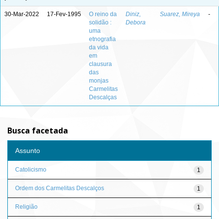
30-Mar-2022
17-Fev-1995
O reino da
Diniz,
Suarez, Mireya
-
solidão :
Debora
uma
etnografia
da vida
em
clausura
das
monjas
Carmelitas
Descalças
Busca facetada
Assunto
Catolicismo
1
Ordem dos Carmelitas Descalços
1
Religião
1