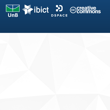
Fale conosco
Sobre