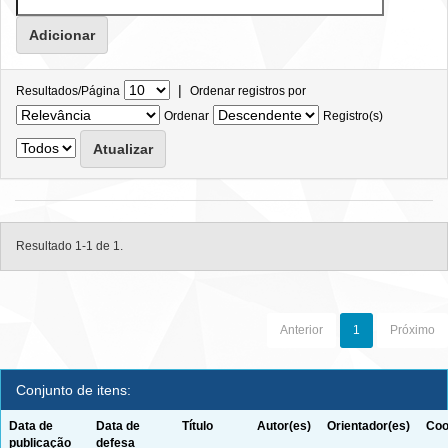
|
Resultados/Página
Ordenar registros por
Ordenar
Registro(s)
Resultado 1-1 de 1.
Anterior
1
Próximo
Conjunto de itens:
Data de
Data de
Título
Autor(es)
Orientador(es)
Coo
publicação
defesa