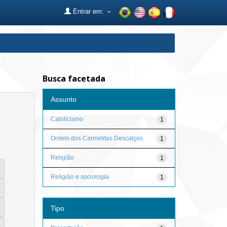
Entrar em:
Busca facetada
Assunto
Catolicismo
1
Ordem dos Carmelitas Descalços
1
Religião
1
Religião e sociologia
1
Tipo