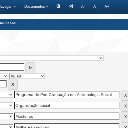
Navegar
Documentos
A-
A
A+
NAL DA UNB