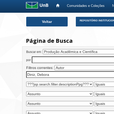
Comunidades e Coleções
Skip
REPOSITÓRIO INSTITUCIO
Voltar
navigation
Página de Busca
Buscar em:
por
Filtros correntes: