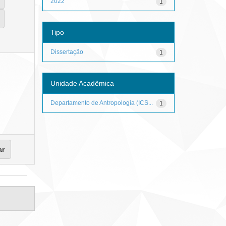
2022
1
Tipo
Dissertação
1
Unidade Acadêmica
Departamento de Antropologia (ICS...
1