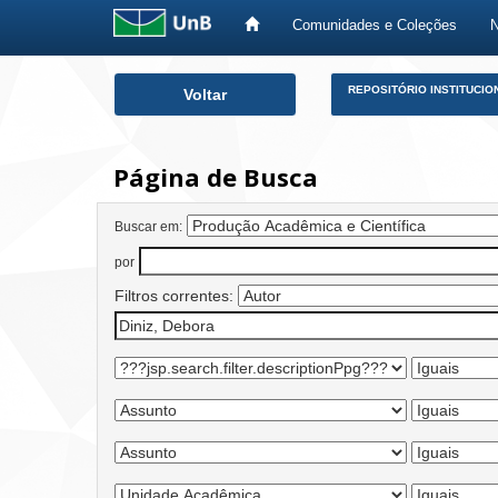
Comunidades e Coleções
Skip
REPOSITÓRIO INSTITUCIO
Voltar
navigation
Página de Busca
Buscar em:
por
Filtros correntes: