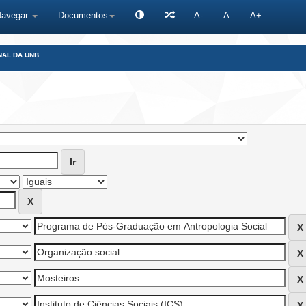
Navegar
Documentos
A-
A
A+
NAL DA UNB