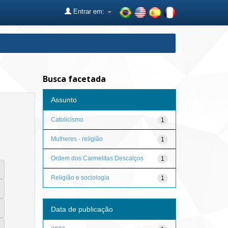
Entrar em:
Busca facetada
Assunto
Catolicismo
1
Mulheres - religião
1
Ordem dos Carmelitas Descalços
1
Religião e sociologia
1
Data de publicação