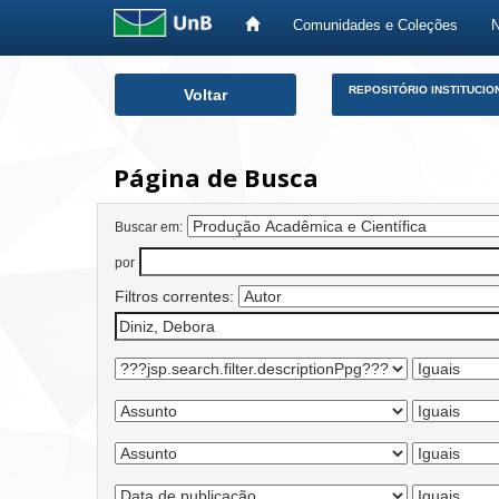
Comunidades e Coleções
Skip
REPOSITÓRIO INSTITUCIO
Voltar
navigation
Página de Busca
Buscar em:
por
Filtros correntes: