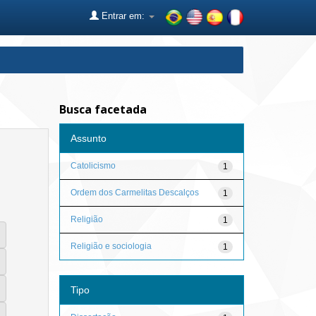
Entrar em:
Busca facetada
Assunto
Catolicismo
1
Ordem dos Carmelitas Descalços
1
Religião
1
Religião e sociologia
1
Tipo