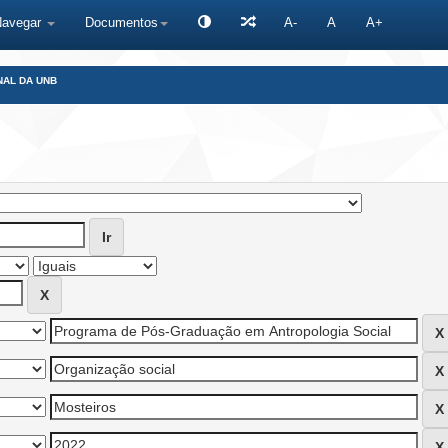
Navegar
Documentos
A-
A
A+
NAL DA UNB