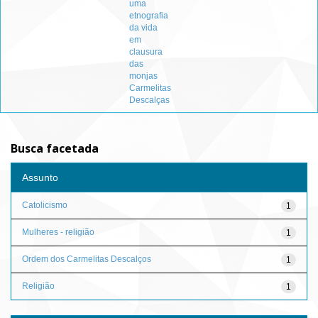
uma
etnografia
da vida
em
clausura
das
monjas
Carmelitas
Descalças
Busca facetada
Assunto
Catolicismo
1
Mulheres - religião
1
Ordem dos Carmelitas Descalços
1
Religião
1