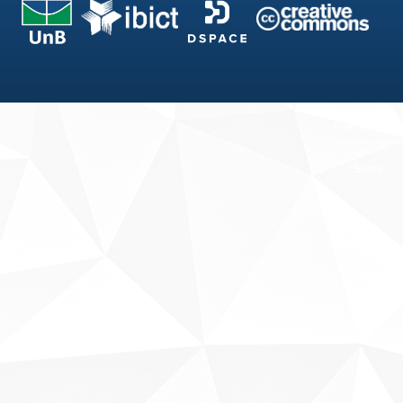
Fale conosco
Sobre