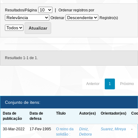
|
Resultados/Página
Ordenar registros por
Ordenar
Registro(s)
Resultado 1-1 de 1.
Anterior
1
Próximo
Conjunto de itens:
Data de
Data de
Título
Autor(es)
Orientador(es)
Coo
publicação
defesa
30-Mar-2022
17-Fev-1995
O reino da
Diniz,
Suarez, Mireya
-
solidão :
Debora