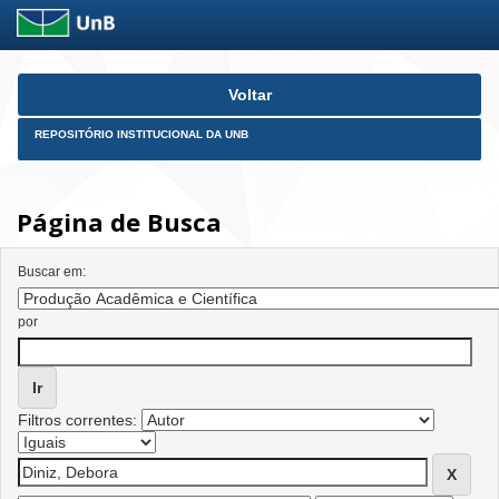
Skip
Voltar
navigation
REPOSITÓRIO INSTITUCIONAL DA UNB
Página de Busca
Buscar em:
por
Filtros correntes: