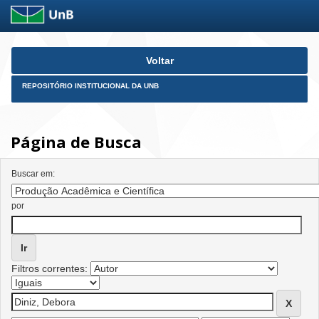
Skip
Voltar
navigation
REPOSITÓRIO INSTITUCIONAL DA UNB
Página de Busca
Buscar em:
por
Filtros correntes: