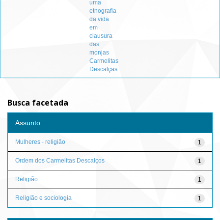
uma
etnografia
da vida
em
clausura
das
monjas
Carmelitas
Descalças
Busca facetada
Assunto
Mulheres - religião
1
Ordem dos Carmelitas Descalços
1
Religião
1
Religião e sociologia
1