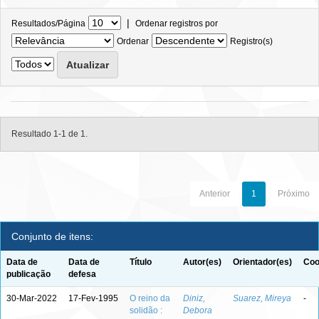
|
Resultados/Página
Ordenar registros por
Ordenar
Registro(s)
Resultado 1-1 de 1.
Anterior
1
Próximo
Conjunto de itens:
Data de
Data de
Título
Autor(es)
Orientador(es)
Coo
publicação
defesa
30-Mar-2022
17-Fev-1995
O reino da
Diniz,
Suarez, Mireya
-
solidão :
Debora