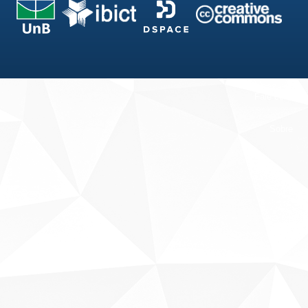
Fale conosco
Sobre