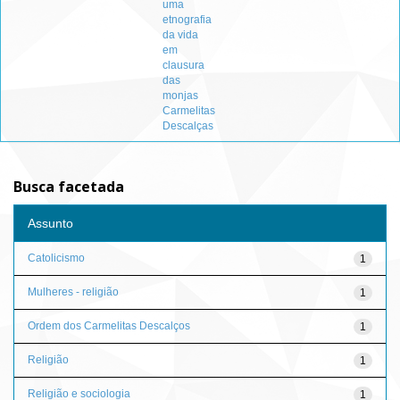
uma
etnografia
da vida
em
clausura
das
monjas
Carmelitas
Descalças
Busca facetada
Assunto
Catolicismo
1
Mulheres - religião
1
Ordem dos Carmelitas Descalços
1
Religião
1
Religião e sociologia
1