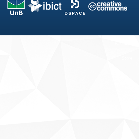
Fale conosco
Sobre