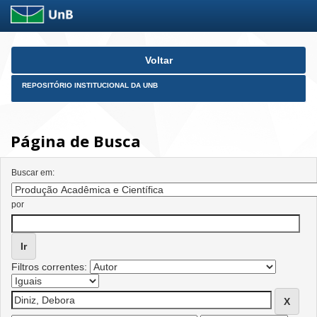
Skip
Voltar
navigation
REPOSITÓRIO INSTITUCIONAL DA UNB
Página de Busca
Buscar em:
por
Filtros correntes: