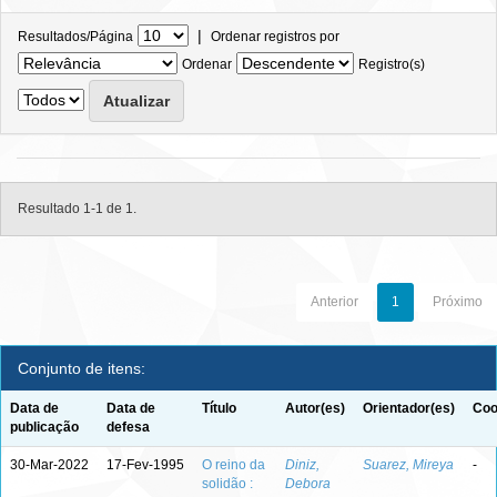
|
Resultados/Página
Ordenar registros por
Ordenar
Registro(s)
Resultado 1-1 de 1.
Anterior
1
Próximo
Conjunto de itens:
Data de
Data de
Título
Autor(es)
Orientador(es)
Coo
publicação
defesa
30-Mar-2022
17-Fev-1995
O reino da
Diniz,
Suarez, Mireya
-
solidão :
Debora