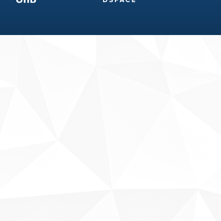
Fale conosco
Sobre