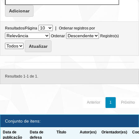
|
Resultados/Página
Ordenar registros por
Ordenar
Registro(s)
Resultado 1-1 de 1.
Anterior
1
Próximo
Conjunto de itens:
Data de
Data de
Título
Autor(es)
Orientador(es)
Coo
publicação
defesa