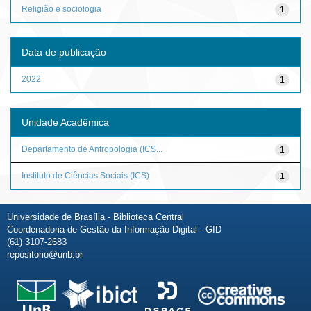
Religião e sociologia
1
Data de publicação
2022
1
Unidade Acadêmica
Departamento de Antropologia (ICS...
1
Instituto de Ciências Sociais (ICS)
1
Universidade de Brasília - Biblioteca Central
Coordenadoria de Gestão da Informação Digital - GID
(61) 3107-2683
repositorio@unb.br