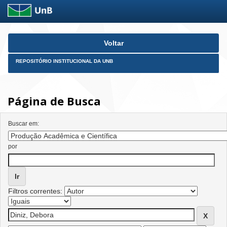
Skip
Voltar
navigation
REPOSITÓRIO INSTITUCIONAL DA UNB
Página de Busca
Buscar em:
por
Filtros correntes: