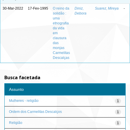
30-Mar-2022
17-Fev-1995
O reino da
Diniz,
Suarez, Mireya
-
solidão :
Debora
uma
etnografia
da vida
em
clausura
das
monjas
Carmelitas
Descalças
Busca facetada
Assunto
Mulheres - religião
1
Ordem dos Carmelitas Descalços
1
Religião
1