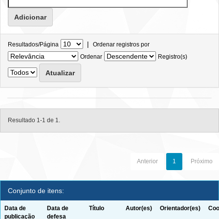
|
Resultados/Página
Ordenar registros por
Ordenar
Registro(s)
Resultado 1-1 de 1.
Anterior
1
Próximo
Conjunto de itens:
Data de
Data de
Título
Autor(es)
Orientador(es)
Coo
publicação
defesa