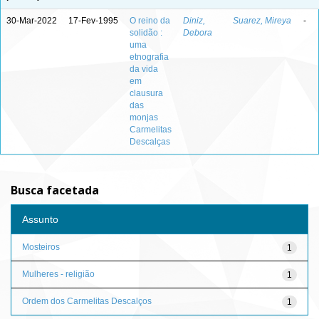
30-Mar-2022
17-Fev-1995
O reino da
Diniz,
Suarez, Mireya
-
solidão :
Debora
uma
etnografia
da vida
em
clausura
das
monjas
Carmelitas
Descalças
Busca facetada
Assunto
Mosteiros
1
Mulheres - religião
1
Ordem dos Carmelitas Descalços
1