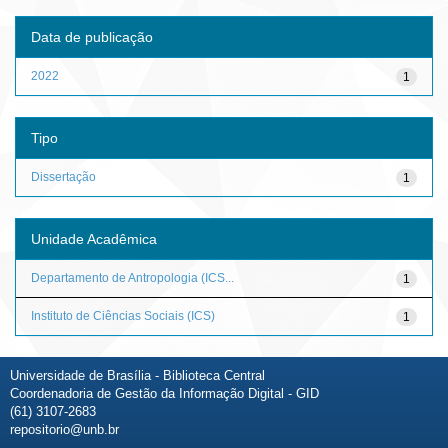
Data de publicação
2022
1
Tipo
Dissertação
1
Unidade Acadêmica
Departamento de Antropologia (ICS...
1
Instituto de Ciências Sociais (ICS)
1
Universidade de Brasília - Biblioteca Central
Coordenadoria de Gestão da Informação Digital - GID
(61) 3107-2683
repositorio@unb.br