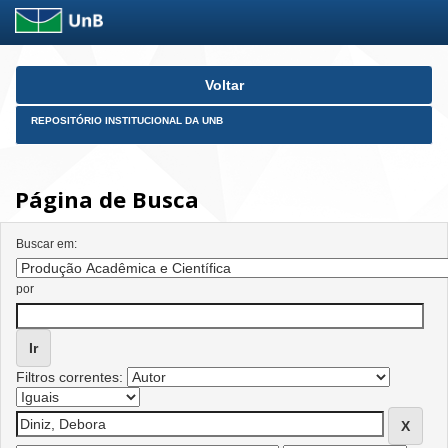
Skip
Voltar
navigation
REPOSITÓRIO INSTITUCIONAL DA UNB
Página de Busca
Buscar em:
por
Filtros correntes: