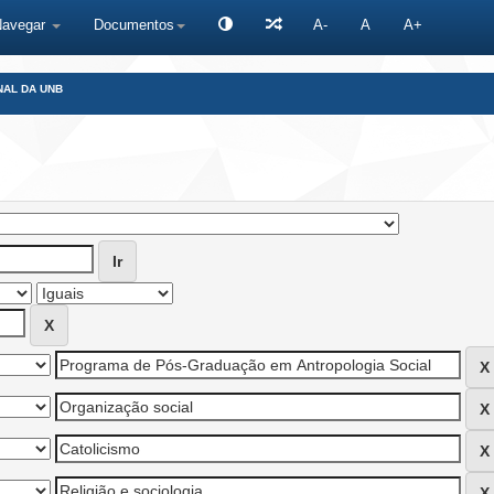
Navegar
Documentos
A-
A
A+
NAL DA UNB