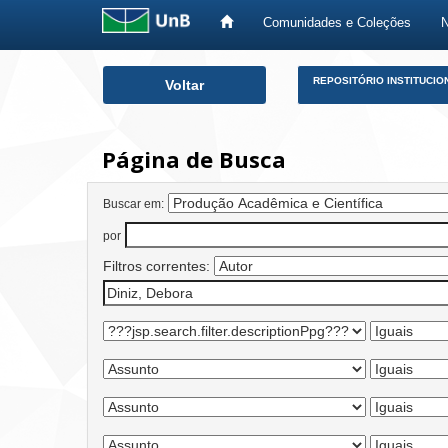
Comunidades e Coleções
Skip
REPOSITÓRIO INSTITUCIO
Voltar
navigation
Página de Busca
Buscar em:
por
Filtros correntes: