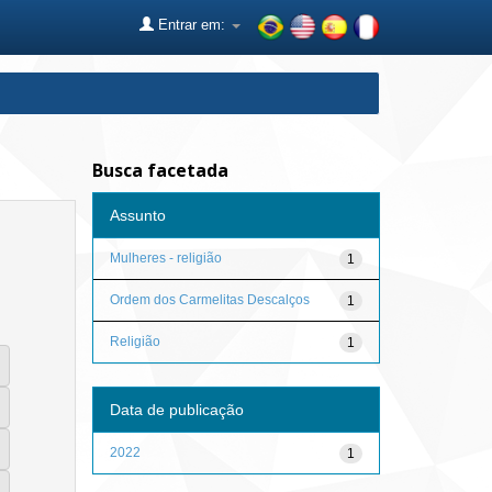
Entrar em:
Busca facetada
Assunto
Mulheres - religião
1
Ordem dos Carmelitas Descalços
1
Religião
1
Data de publicação
2022
1