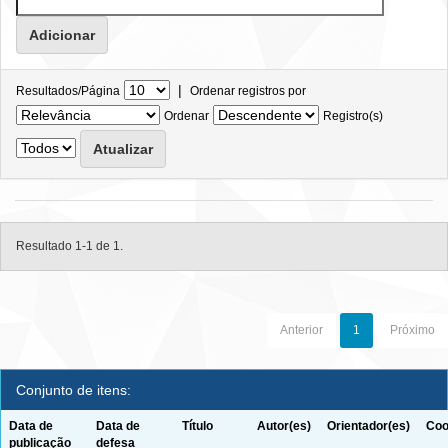
|
Resultados/Página
Ordenar registros por
Ordenar
Registro(s)
Resultado 1-1 de 1.
Anterior
1
Próximo
Conjunto de itens:
Data de
Data de
Título
Autor(es)
Orientador(es)
Coo
publicação
defesa