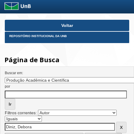
Skip
Voltar
navigation
REPOSITÓRIO INSTITUCIONAL DA UNB
Página de Busca
Buscar em:
por
Filtros correntes: