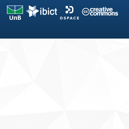
Fale conosco
Sobre