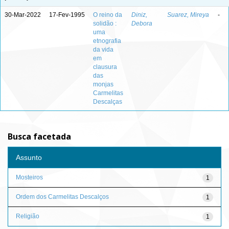
30-Mar-2022
17-Fev-1995
O reino da
Diniz,
Suarez, Mireya
-
solidão :
Debora
uma
etnografia
da vida
em
clausura
das
monjas
Carmelitas
Descalças
Busca facetada
Assunto
Mosteiros
1
Ordem dos Carmelitas Descalços
1
Religião
1