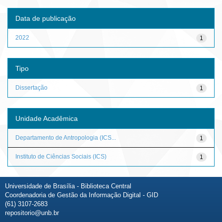
Data de publicação
2022
1
Tipo
Dissertação
1
Unidade Acadêmica
Departamento de Antropologia (ICS...
1
Instituto de Ciências Sociais (ICS)
1
Universidade de Brasília - Biblioteca Central
Coordenadoria de Gestão da Informação Digital - GID
(61) 3107-2683
repositorio@unb.br