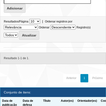
|
Resultados/Página
Ordenar registros por
Ordenar
Registro(s)
Resultado 1-1 de 1.
Anterior
1
Próximo
Conjunto de itens:
Data de
Data de
Título
Autor(es)
Orientador(es)
Coo
publicação
defesa