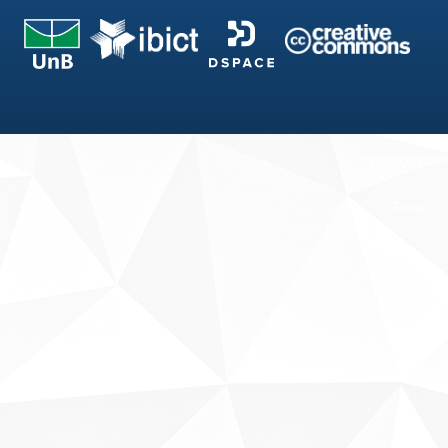
Fale conosco
Sobre