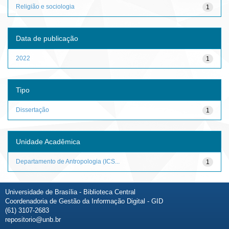
Religião e sociologia
1
Data de publicação
2022
1
Tipo
Dissertação
1
Unidade Acadêmica
Departamento de Antropologia (ICS...
1
Universidade de Brasília - Biblioteca Central
Coordenadoria de Gestão da Informação Digital - GID
(61) 3107-2683
repositorio@unb.br