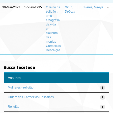
30-Mar-2022
17-Fev-1995
O reino da
Diniz,
Suarez, Mireya
-
solidão :
Debora
uma
etnografia
da vida
em
clausura
das
monjas
Carmelitas
Descalças
Busca facetada
Assunto
Mulheres - religião
1
Ordem dos Carmelitas Descalços
1
Religião
1