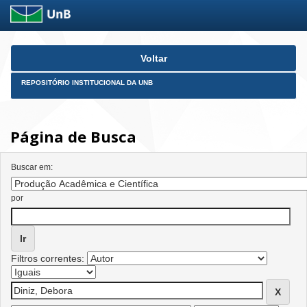
Skip
Voltar
navigation
REPOSITÓRIO INSTITUCIONAL DA UNB
Página de Busca
Buscar em:
por
Filtros correntes: