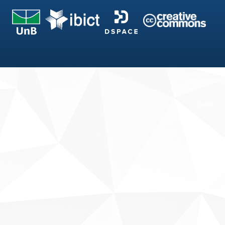
Fale conosco
Sobre