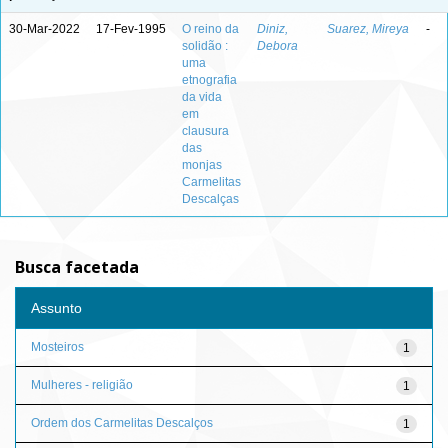
30-Mar-2022
17-Fev-1995
O reino da
Diniz,
Suarez, Mireya
-
solidão :
Debora
uma
etnografia
da vida
em
clausura
das
monjas
Carmelitas
Descalças
Busca facetada
Assunto
Mosteiros
1
Mulheres - religião
1
Ordem dos Carmelitas Descalços
1