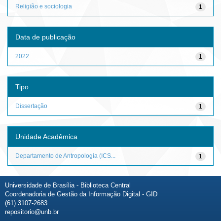
Religião e sociologia
1
Data de publicação
2022
1
Tipo
Dissertação
1
Unidade Acadêmica
Departamento de Antropologia (ICS...
1
Universidade de Brasília - Biblioteca Central
Coordenadoria de Gestão da Informação Digital - GID
(61) 3107-2683
repositorio@unb.br