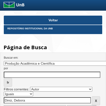
Skip
Voltar
navigation
REPOSITÓRIO INSTITUCIONAL DA UNB
Página de Busca
Buscar em:
por
Filtros correntes: