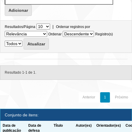
|
Resultados/Página
Ordenar registros por
Ordenar
Registro(s)
Resultado 1-1 de 1.
Anterior
1
Próximo
Conjunto de itens:
Data de
Data de
Título
Autor(es)
Orientador(es)
Coo
publicação
defesa