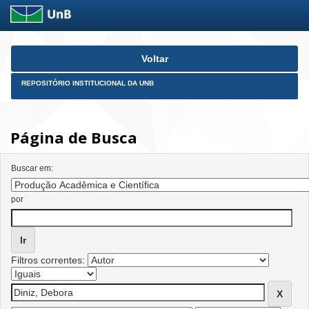
Skip
Voltar
navigation
REPOSITÓRIO INSTITUCIONAL DA UNB
Página de Busca
Buscar em:
por
Filtros correntes: