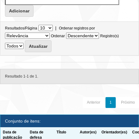
|
Resultados/Página
Ordenar registros por
Ordenar
Registro(s)
Resultado 1-1 de 1.
Anterior
1
Próximo
Conjunto de itens:
Data de
Data de
Título
Autor(es)
Orientador(es)
Coo
publicação
defesa