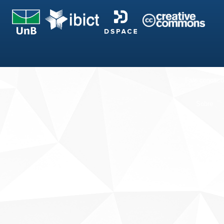
Fale conosco
Sobre