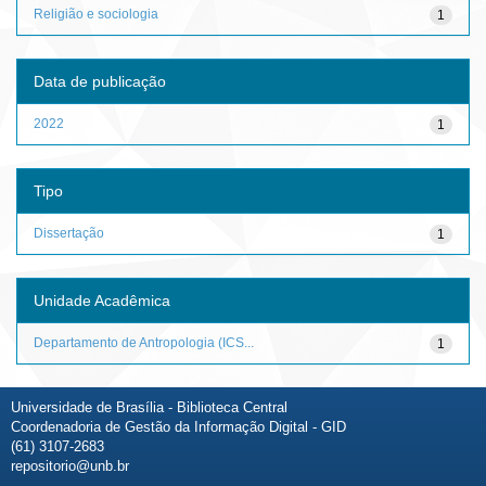
Religião e sociologia
1
Data de publicação
2022
1
Tipo
Dissertação
1
Unidade Acadêmica
Departamento de Antropologia (ICS...
1
Universidade de Brasília - Biblioteca Central
Coordenadoria de Gestão da Informação Digital - GID
(61) 3107-2683
repositorio@unb.br