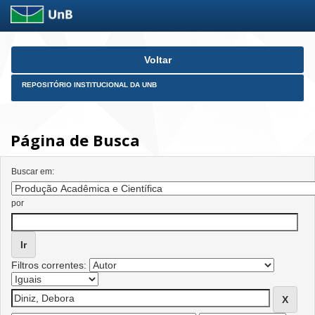
Skip
Voltar
navigation
REPOSITÓRIO INSTITUCIONAL DA UNB
Página de Busca
Buscar em:
por
Filtros correntes: