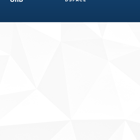
Fale conosco
Sobre