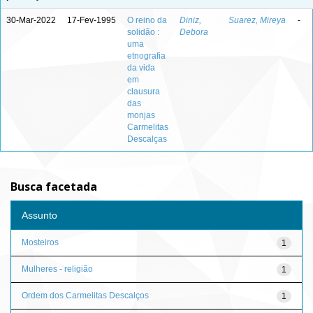
30-Mar-2022
17-Fev-1995
O reino da
Diniz,
Suarez, Mireya
-
solidão :
Debora
uma
etnografia
da vida
em
clausura
das
monjas
Carmelitas
Descalças
Busca facetada
Assunto
Mosteiros
1
Mulheres - religião
1
Ordem dos Carmelitas Descalços
1