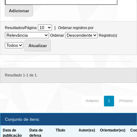
|
Resultados/Página
Ordenar registros por
Ordenar
Registro(s)
Resultado 1-1 de 1.
Anterior
1
Próximo
Conjunto de itens:
Data de
Data de
Título
Autor(es)
Orientador(es)
Coo
publicação
defesa