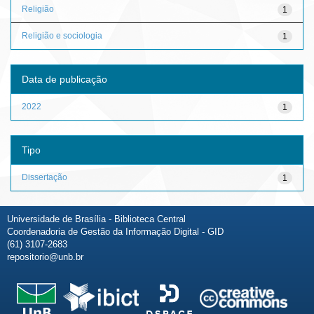
Religião
1
Religião e sociologia
1
Data de publicação
2022
1
Tipo
Dissertação
1
Universidade de Brasília - Biblioteca Central
Coordenadoria de Gestão da Informação Digital - GID
(61) 3107-2683
repositorio@unb.br