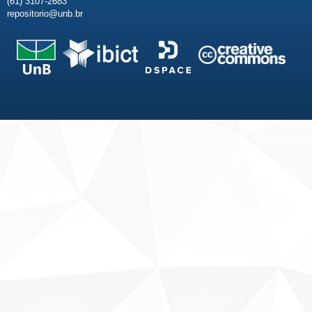
(61) 3107-2683
repositorio@unb.br
Fale conosco
Sobre