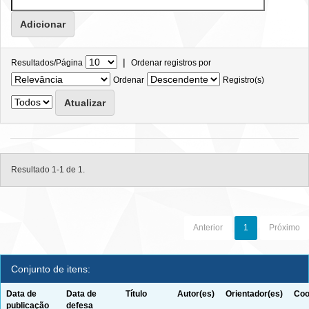
|
Resultados/Página
Ordenar registros por
Ordenar
Registro(s)
Resultado 1-1 de 1.
Anterior
1
Próximo
Conjunto de itens:
Data de
Data de
Título
Autor(es)
Orientador(es)
Coo
publicação
defesa