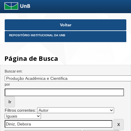
Skip
Voltar
navigation
REPOSITÓRIO INSTITUCIONAL DA UNB
Página de Busca
Buscar em:
por
Filtros correntes: