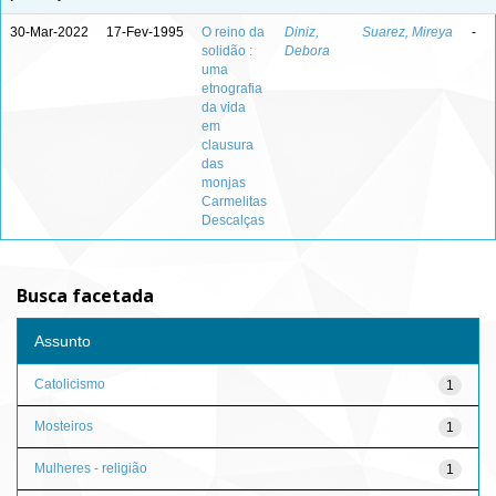
30-Mar-2022
17-Fev-1995
O reino da
Diniz,
Suarez, Mireya
-
solidão :
Debora
uma
etnografia
da vida
em
clausura
das
monjas
Carmelitas
Descalças
Busca facetada
Assunto
Catolicismo
1
Mosteiros
1
Mulheres - religião
1