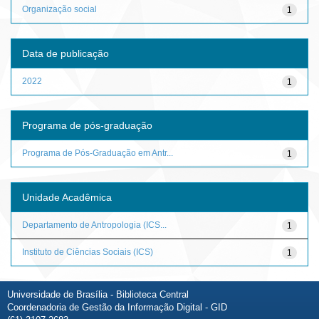
Organização social
1
Data de publicação
2022
1
Programa de pós-graduação
Programa de Pós-Graduação em Antr...
1
Unidade Acadêmica
Departamento de Antropologia (ICS...
1
Instituto de Ciências Sociais (ICS)
1
Universidade de Brasília - Biblioteca Central
Coordenadoria de Gestão da Informação Digital - GID