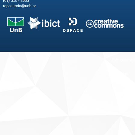
(61) 3107-2683
repositorio@unb.br
Fale conosco
Sobre