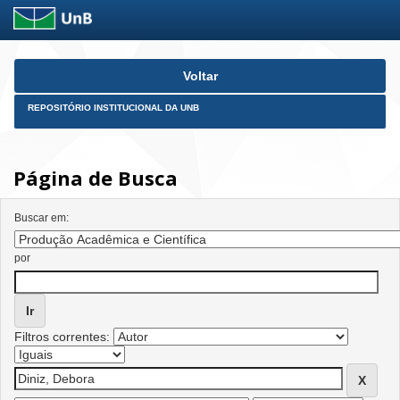
Skip
Voltar
navigation
REPOSITÓRIO INSTITUCIONAL DA UNB
Página de Busca
Buscar em:
por
Filtros correntes: