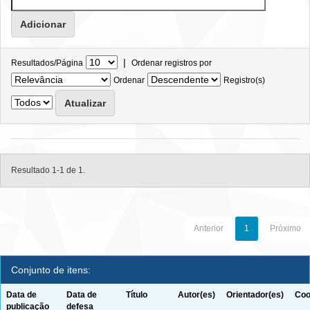
|
Resultados/Página
Ordenar registros por
Ordenar
Registro(s)
Resultado 1-1 de 1.
Anterior
1
Próximo
Conjunto de itens:
Data de
Data de
Título
Autor(es)
Orientador(es)
Coo
publicação
defesa