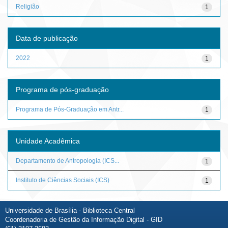
Religião
1
Data de publicação
2022
1
Programa de pós-graduação
Programa de Pós-Graduação em Antr...
1
Unidade Acadêmica
Departamento de Antropologia (ICS...
1
Instituto de Ciências Sociais (ICS)
1
Universidade de Brasília - Biblioteca Central
Coordenadoria de Gestão da Informação Digital - GID