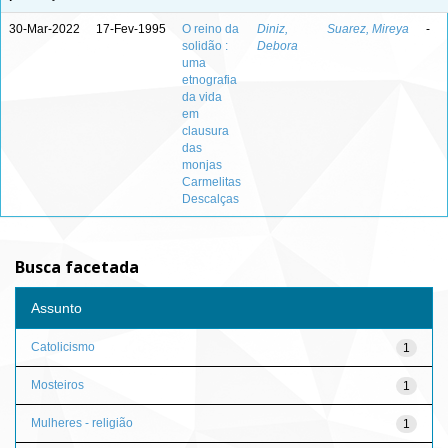
30-Mar-2022
17-Fev-1995
O reino da
Diniz,
Suarez, Mireya
-
solidão :
Debora
uma
etnografia
da vida
em
clausura
das
monjas
Carmelitas
Descalças
Busca facetada
Assunto
Catolicismo
1
Mosteiros
1
Mulheres - religião
1