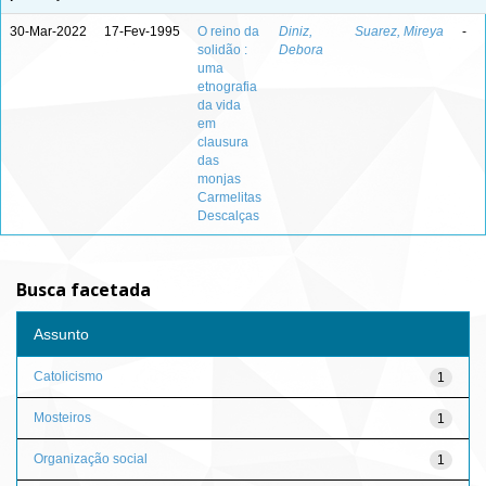
30-Mar-2022
17-Fev-1995
O reino da
Diniz,
Suarez, Mireya
-
solidão :
Debora
uma
etnografia
da vida
em
clausura
das
monjas
Carmelitas
Descalças
Busca facetada
Assunto
Catolicismo
1
Mosteiros
1
Organização social
1