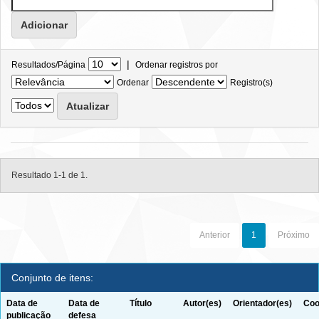
|
Resultados/Página
Ordenar registros por
Ordenar
Registro(s)
Resultado 1-1 de 1.
Anterior
1
Próximo
Conjunto de itens:
Data de
Data de
Título
Autor(es)
Orientador(es)
Coo
publicação
defesa