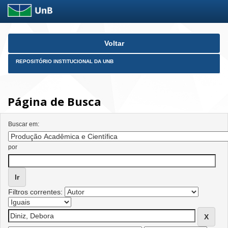
Skip
Voltar
navigation
REPOSITÓRIO INSTITUCIONAL DA UNB
Página de Busca
Buscar em:
por
Filtros correntes: