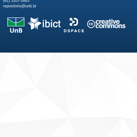
(61) 3107-2683
repositorio@unb.br
Fale conosco
Sobre