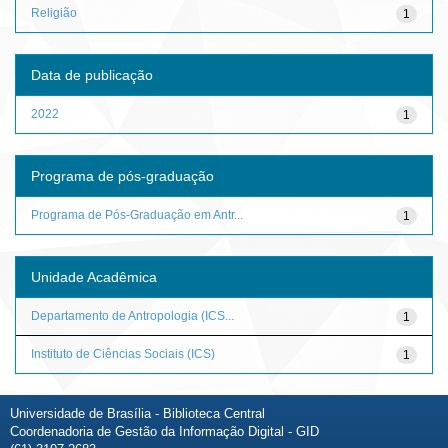
Religião
1
Data de publicação
2022
1
Programa de pós-graduação
Programa de Pós-Graduação em Antr...
1
Unidade Acadêmica
Departamento de Antropologia (ICS...
1
Instituto de Ciências Sociais (ICS)
1
Universidade de Brasília - Biblioteca Central
Coordenadoria de Gestão da Informação Digital - GID