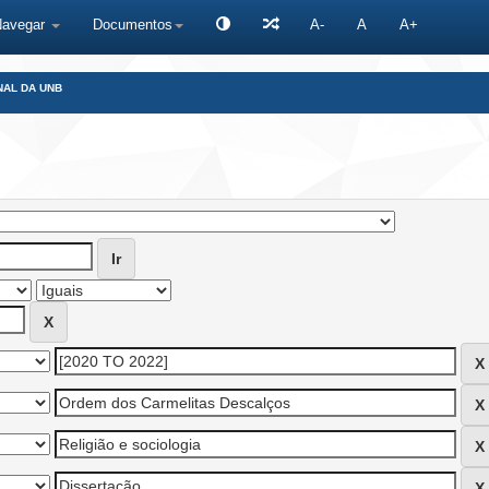
Navegar
Documentos
A-
A
A+
NAL DA UNB