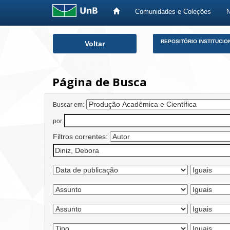
Comunidades e Coleções
Skip
REPOSITÓRIO INSTITUCIO
Voltar
navigation
Página de Busca
Buscar em:
por
Filtros correntes: