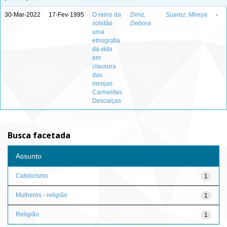
30-Mar-2022
17-Fev-1995
O reino da
Diniz,
Suarez, Mireya
-
solidão :
Debora
uma
etnografia
da vida
em
clausura
das
monjas
Carmelitas
Descalças
Busca facetada
Assunto
Catolicismo
1
Mulheres - religião
1
Religião
1