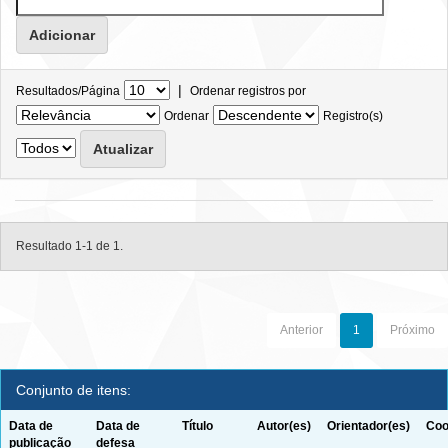
|
Resultados/Página
Ordenar registros por
Ordenar
Registro(s)
Resultado 1-1 de 1.
Anterior
1
Próximo
Conjunto de itens:
Data de
Data de
Título
Autor(es)
Orientador(es)
Coo
publicação
defesa