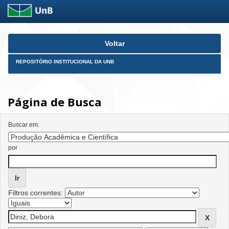
Skip
Voltar
navigation
REPOSITÓRIO INSTITUCIONAL DA UNB
Página de Busca
Buscar em:
por
Filtros correntes: