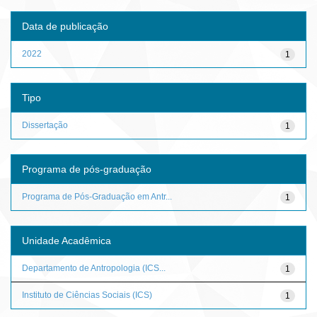
Data de publicação
2022
1
Tipo
Dissertação
1
Programa de pós-graduação
Programa de Pós-Graduação em Antr...
1
Unidade Acadêmica
Departamento de Antropologia (ICS...
1
Instituto de Ciências Sociais (ICS)
1