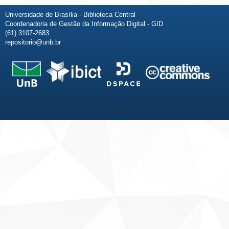
Universidade de Brasília - Biblioteca Central
Coordenadoria de Gestão da Informação Digital - GID
(61) 3107-2683
repositorio@unb.br
Fale conosco
Sobre