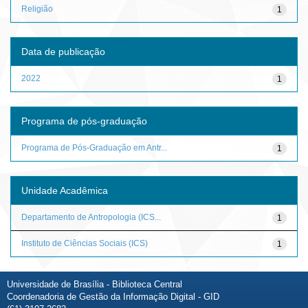
Religião
1
Data de publicação
2022
1
Programa de pós-graduação
Programa de Pós-Graduação em Antr...
1
Unidade Acadêmica
Departamento de Antropologia (ICS...
1
Instituto de Ciências Sociais (ICS)
1
Universidade de Brasília - Biblioteca Central
Coordenadoria de Gestão da Informação Digital - GID