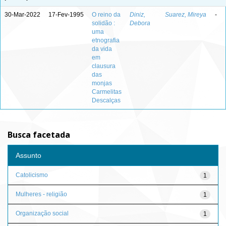
30-Mar-2022
17-Fev-1995
O reino da
Diniz,
Suarez, Mireya
-
solidão :
Debora
uma
etnografia
da vida
em
clausura
das
monjas
Carmelitas
Descalças
Busca facetada
Assunto
Catolicismo
1
Mulheres - religião
1
Organização social
1