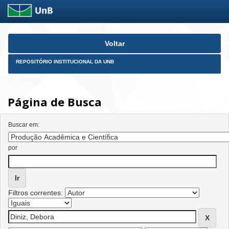
Skip
Voltar
navigation
REPOSITÓRIO INSTITUCIONAL DA UNB
Página de Busca
Buscar em:
por
Filtros correntes: