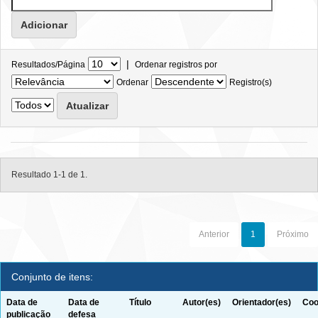
|
Resultados/Página
Ordenar registros por
Ordenar
Registro(s)
Resultado 1-1 de 1.
Anterior
1
Próximo
Conjunto de itens:
Data de
Data de
Título
Autor(es)
Orientador(es)
Coo
publicação
defesa