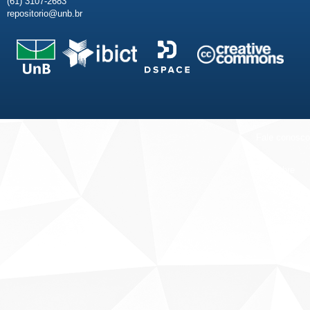
(61) 3107-2683
repositorio@unb.br
Fale conosco
Sobre