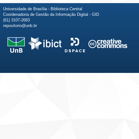
Universidade de Brasília - Biblioteca Central
Coordenadoria de Gestão da Informação Digital - GID
(61) 3107-2683
repositorio@unb.br
Fale conosco
Sobre