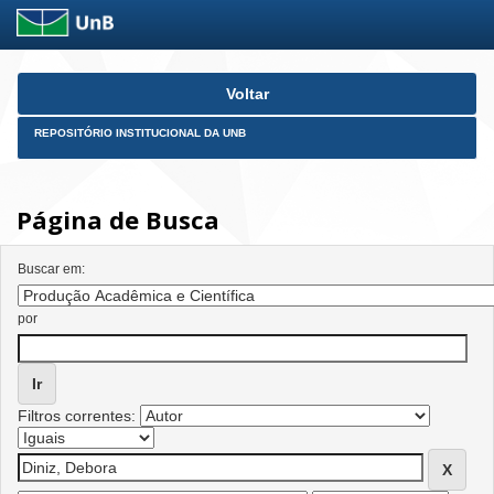
Skip
Voltar
navigation
REPOSITÓRIO INSTITUCIONAL DA UNB
Página de Busca
Buscar em:
por
Filtros correntes: