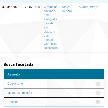
30-Mar-2022
17-Fev-1995
O reino da
Diniz,
Suarez, Mireya
-
solidão :
Debora
uma
etnografia
da vida
em
clausura
das
monjas
Carmelitas
Descalças
Busca facetada
Assunto
Catolicismo
1
Mulheres - religião
1
Religião
1