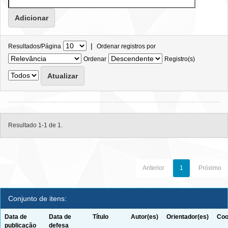
|
Resultados/Página
Ordenar registros por
Ordenar
Registro(s)
Resultado 1-1 de 1.
Anterior
1
Próximo
Conjunto de itens:
Data de
Data de
Título
Autor(es)
Orientador(es)
Coo
publicação
defesa