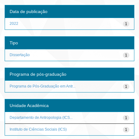
Data de publicação
2022
1
Tipo
Dissertação
1
Programa de pós-graduação
Programa de Pós-Graduação em Antr...
1
Unidade Acadêmica
Departamento de Antropologia (ICS...
1
Instituto de Ciências Sociais (ICS)
1