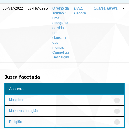
30-Mar-2022
17-Fev-1995
O reino da
Diniz,
Suarez, Mireya
-
solidão :
Debora
uma
etnografia
da vida
em
clausura
das
monjas
Carmelitas
Descalças
Busca facetada
Assunto
Mosteiros
1
Mulheres - religião
1
Religião
1