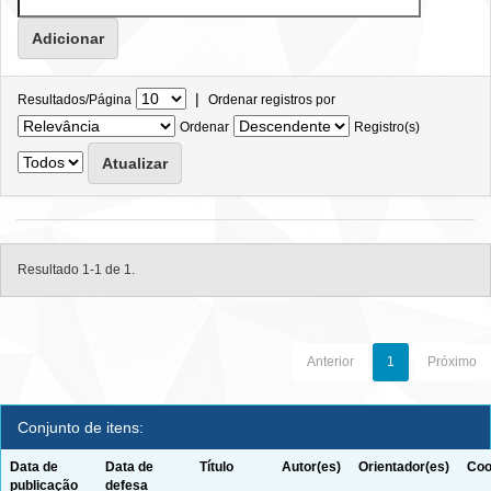
|
Resultados/Página
Ordenar registros por
Ordenar
Registro(s)
Resultado 1-1 de 1.
Anterior
1
Próximo
Conjunto de itens:
Data de
Data de
Título
Autor(es)
Orientador(es)
Coo
publicação
defesa