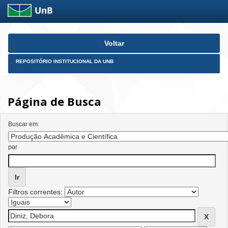
Skip
Voltar
navigation
REPOSITÓRIO INSTITUCIONAL DA UNB
Página de Busca
Buscar em:
por
Filtros correntes: