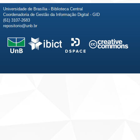
Universidade de Brasília - Biblioteca Central
Coordenadoria de Gestão da Informação Digital - GID
(61) 3107-2683
repositorio@unb.br
Fale conosco
Sobre