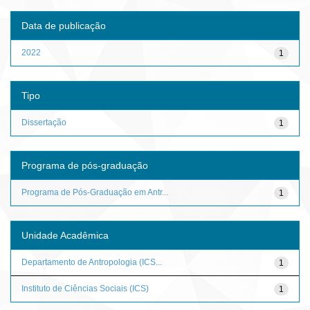
Data de publicação
2022
1
Tipo
Dissertação
1
Programa de pós-graduação
Programa de Pós-Graduação em Antr...
1
Unidade Acadêmica
Departamento de Antropologia (ICS...
1
Instituto de Ciências Sociais (ICS)
1