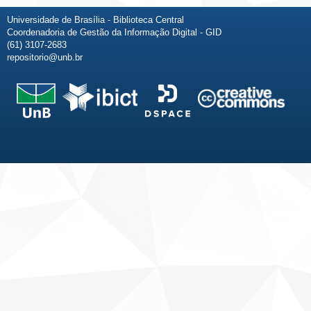
Universidade de Brasília - Biblioteca Central
Coordenadoria de Gestão da Informação Digital - GID
(61) 3107-2683
repositorio@unb.br
Fale conosco
Sobre