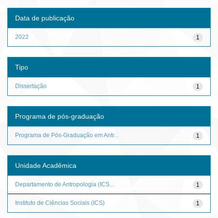
Data de publicação
2022
1
Tipo
Dissertação
1
Programa de pós-graduação
Programa de Pós-Graduação em Antr...
1
Unidade Acadêmica
Departamento de Antropologia (ICS...
1
Instituto de Ciências Sociais (ICS)
1