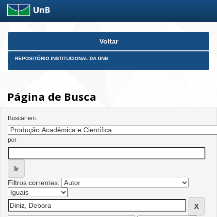
Skip
Voltar
navigation
REPOSITÓRIO INSTITUCIONAL DA UNB
Página de Busca
Buscar em:
por
Filtros correntes: