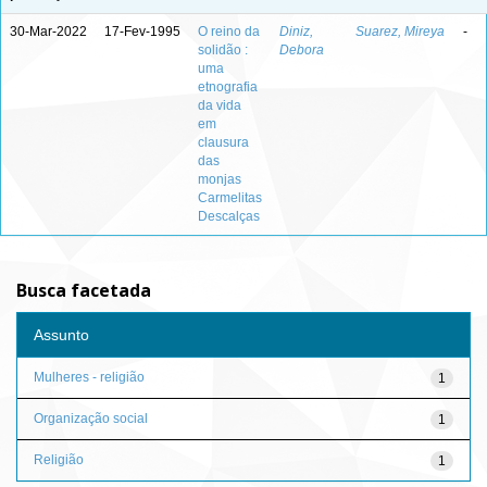
30-Mar-2022
17-Fev-1995
O reino da
Diniz,
Suarez, Mireya
-
solidão :
Debora
uma
etnografia
da vida
em
clausura
das
monjas
Carmelitas
Descalças
Busca facetada
Assunto
Mulheres - religião
1
Organização social
1
Religião
1