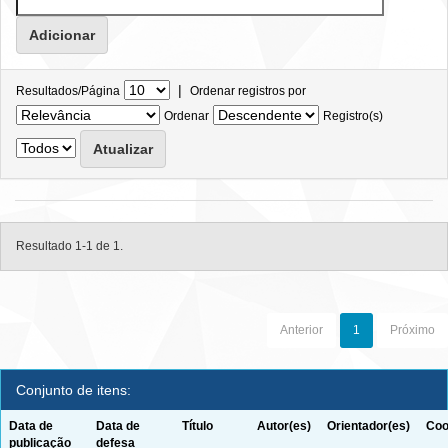
|
Resultados/Página
Ordenar registros por
Ordenar
Registro(s)
Resultado 1-1 de 1.
Anterior
1
Próximo
Conjunto de itens:
Data de
Data de
Título
Autor(es)
Orientador(es)
Coo
publicação
defesa