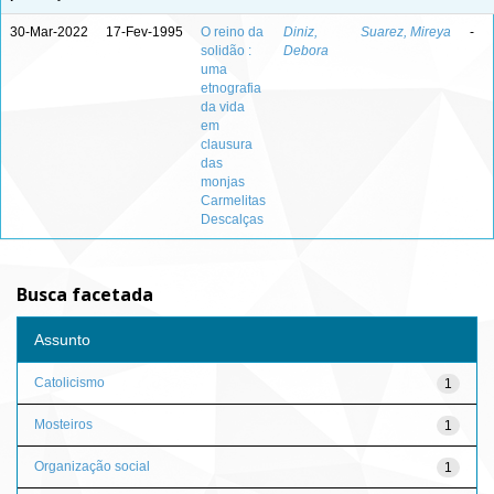
30-Mar-2022
17-Fev-1995
O reino da
Diniz,
Suarez, Mireya
-
solidão :
Debora
uma
etnografia
da vida
em
clausura
das
monjas
Carmelitas
Descalças
Busca facetada
Assunto
Catolicismo
1
Mosteiros
1
Organização social
1