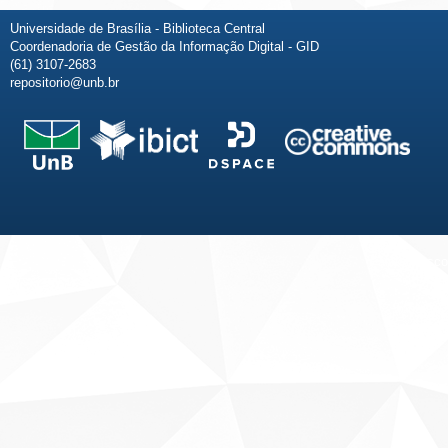
Universidade de Brasília - Biblioteca Central
Coordenadoria de Gestão da Informação Digital - GID
(61) 3107-2683
repositorio@unb.br
Fale conosco
Sobre