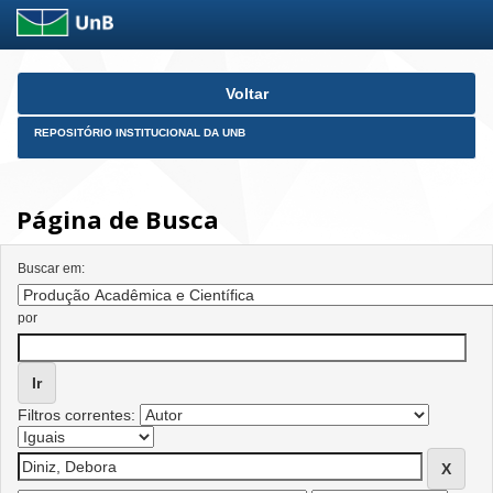
Skip
Voltar
navigation
REPOSITÓRIO INSTITUCIONAL DA UNB
Página de Busca
Buscar em:
por
Filtros correntes: