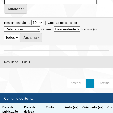
|
Resultados/Página
Ordenar registros por
Ordenar
Registro(s)
Resultado 1-1 de 1.
Anterior
1
Próximo
Conjunto de itens:
Data de
Data de
Título
Autor(es)
Orientador(es)
Coo
publicação
defesa