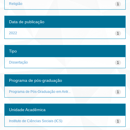
Religião
1
Data de publicação
2022
1
Tipo
Dissertação
1
Programa de pós-graduação
Programa de Pós-Graduação em Antr...
1
Unidade Acadêmica
Instituto de Ciências Sociais (ICS)
1