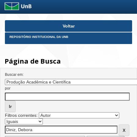
Skip
Voltar
navigation
REPOSITÓRIO INSTITUCIONAL DA UNB
Página de Busca
Buscar em:
por
Filtros correntes: