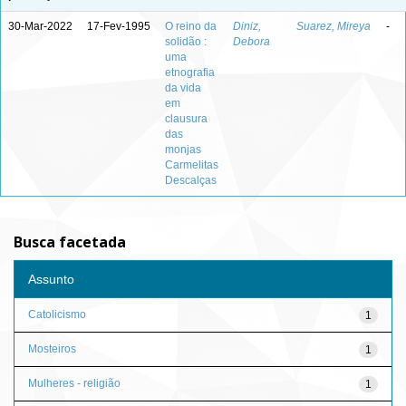
30-Mar-2022
17-Fev-1995
O reino da
Diniz,
Suarez, Mireya
-
solidão :
Debora
uma
etnografia
da vida
em
clausura
das
monjas
Carmelitas
Descalças
Busca facetada
Assunto
Catolicismo
1
Mosteiros
1
Mulheres - religião
1