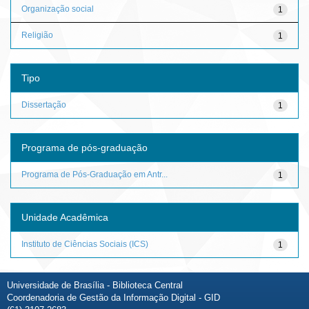
Organização social
1
Religião
1
Tipo
Dissertação
1
Programa de pós-graduação
Programa de Pós-Graduação em Antr...
1
Unidade Acadêmica
Instituto de Ciências Sociais (ICS)
1
Universidade de Brasília - Biblioteca Central
Coordenadoria de Gestão da Informação Digital - GID