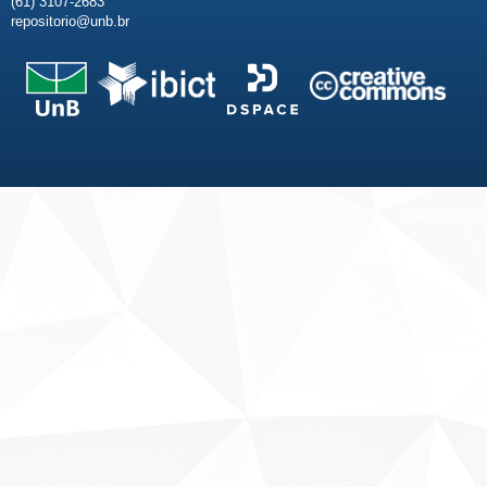
(61) 3107-2683
repositorio@unb.br
Fale conosco
Sobre