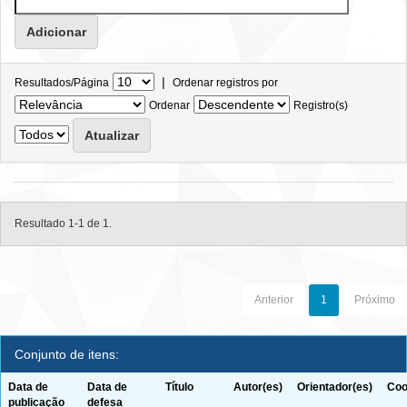
|
Resultados/Página
Ordenar registros por
Ordenar
Registro(s)
Resultado 1-1 de 1.
Anterior
1
Próximo
Conjunto de itens:
Data de
Data de
Título
Autor(es)
Orientador(es)
Coo
publicação
defesa