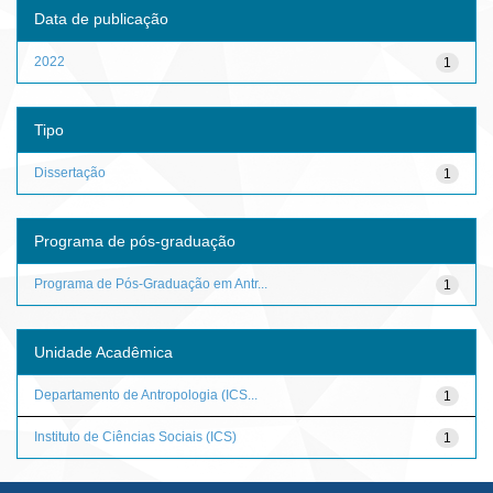
Data de publicação
2022
1
Tipo
Dissertação
1
Programa de pós-graduação
Programa de Pós-Graduação em Antr...
1
Unidade Acadêmica
Departamento de Antropologia (ICS...
1
Instituto de Ciências Sociais (ICS)
1