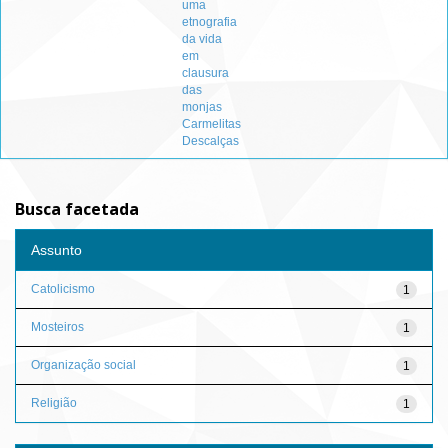
uma
etnografia
da vida
em
clausura
das
monjas
Carmelitas
Descalças
Busca facetada
Assunto
Catolicismo
1
Mosteiros
1
Organização social
1
Religião
1