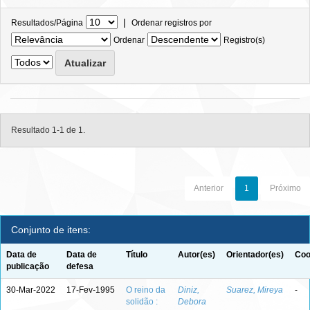
|
Resultados/Página
Ordenar registros por
Ordenar
Registro(s)
Resultado 1-1 de 1.
Anterior
1
Próximo
Conjunto de itens:
Data de
Data de
Título
Autor(es)
Orientador(es)
Coo
publicação
defesa
30-Mar-2022
17-Fev-1995
O reino da
Diniz,
Suarez, Mireya
-
solidão :
Debora