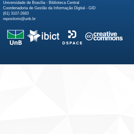
Universidade de Brasília - Biblioteca Central
Coordenadoria de Gestão da Informação Digital - GID
(61) 3107-2683
repositorio@unb.br
Fale conosco
Sobre