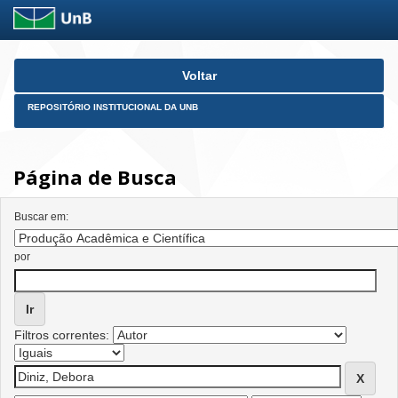
Skip
Voltar
navigation
REPOSITÓRIO INSTITUCIONAL DA UNB
Página de Busca
Buscar em:
por
Filtros correntes: