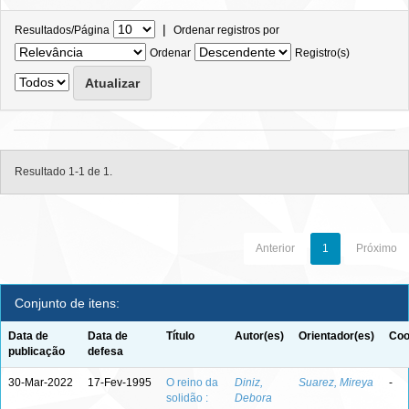
|
Resultados/Página
Ordenar registros por
Ordenar
Registro(s)
Resultado 1-1 de 1.
Anterior
1
Próximo
Conjunto de itens:
Data de
Data de
Título
Autor(es)
Orientador(es)
Coo
publicação
defesa
30-Mar-2022
17-Fev-1995
O reino da
Diniz,
Suarez, Mireya
-
solidão :
Debora