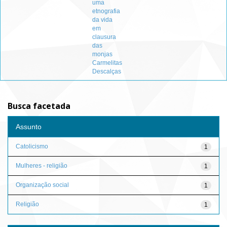
uma
etnografia
da vida
em
clausura
das
monjas
Carmelitas
Descalças
Busca facetada
Assunto
Catolicismo
1
Mulheres - religião
1
Organização social
1
Religião
1