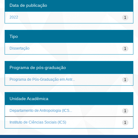
Data de publicação
2022
1
Tipo
Dissertação
1
Programa de pós-graduação
Programa de Pós-Graduação em Antr...
1
Unidade Acadêmica
Departamento de Antropologia (ICS...
1
Instituto de Ciências Sociais (ICS)
1