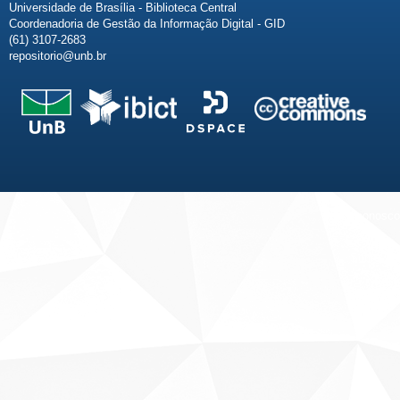
Universidade de Brasília - Biblioteca Central
Coordenadoria de Gestão da Informação Digital - GID
(61) 3107-2683
repositorio@unb.br
Fale conosco
Sobre