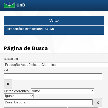
Skip
Voltar
navigation
REPOSITÓRIO INSTITUCIONAL DA UNB
Página de Busca
Buscar em:
por
Filtros correntes: