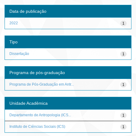
Data de publicação
2022
1
Tipo
Dissertação
1
Programa de pós-graduação
Programa de Pós-Graduação em Antr...
1
Unidade Acadêmica
Departamento de Antropologia (ICS...
1
Instituto de Ciências Sociais (ICS)
1