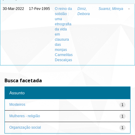
30-Mar-2022
17-Fev-1995
O reino da
Diniz,
Suarez, Mireya
-
solidão :
Debora
uma
etnografia
da vida
em
clausura
das
monjas
Carmelitas
Descalças
Busca facetada
Assunto
Mosteiros
1
Mulheres - religião
1
Organização social
1