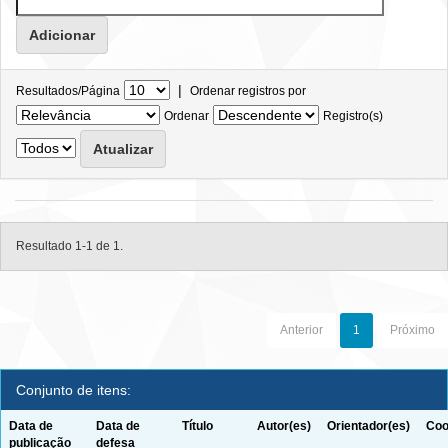
|
Resultados/Página
Ordenar registros por
Ordenar
Registro(s)
Resultado 1-1 de 1.
Anterior
1
Próximo
Conjunto de itens:
Data de
Data de
Título
Autor(es)
Orientador(es)
Coo
publicação
defesa