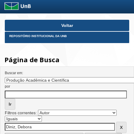
Skip
Voltar
navigation
REPOSITÓRIO INSTITUCIONAL DA UNB
Página de Busca
Buscar em:
por
Filtros correntes: