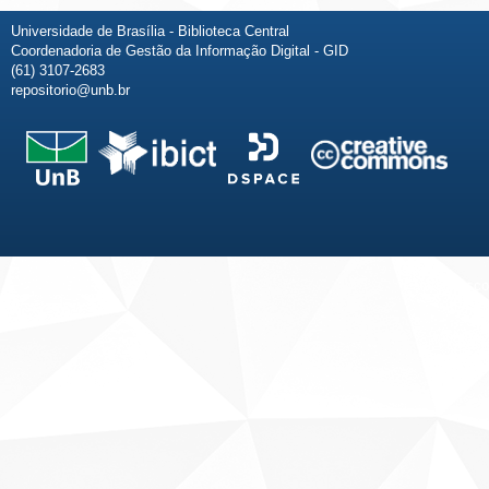
Universidade de Brasília - Biblioteca Central
Coordenadoria de Gestão da Informação Digital - GID
(61) 3107-2683
repositorio@unb.br
Fale conosco
Sobre