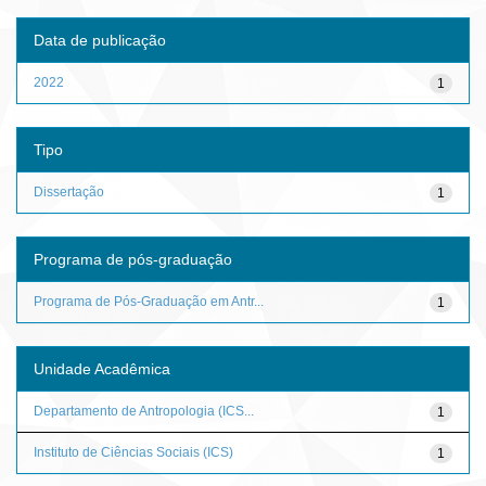
Data de publicação
2022
1
Tipo
Dissertação
1
Programa de pós-graduação
Programa de Pós-Graduação em Antr...
1
Unidade Acadêmica
Departamento de Antropologia (ICS...
1
Instituto de Ciências Sociais (ICS)
1