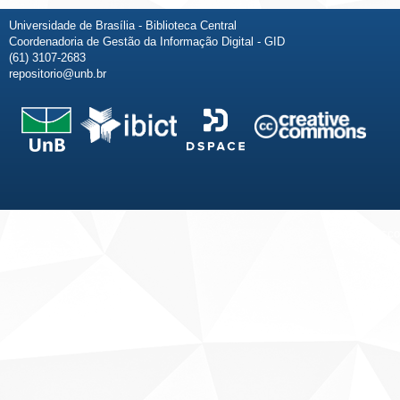
Universidade de Brasília - Biblioteca Central
Coordenadoria de Gestão da Informação Digital - GID
(61) 3107-2683
repositorio@unb.br
Fale conosco
Sobre