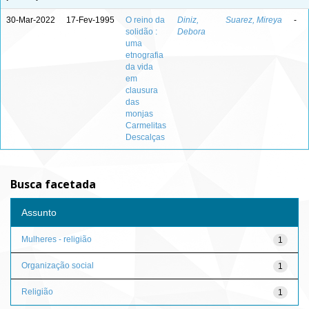
30-Mar-2022
17-Fev-1995
O reino da
Diniz,
Suarez, Mireya
-
solidão :
Debora
uma
etnografia
da vida
em
clausura
das
monjas
Carmelitas
Descalças
Busca facetada
Assunto
Mulheres - religião
1
Organização social
1
Religião
1