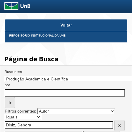
Skip
Voltar
navigation
REPOSITÓRIO INSTITUCIONAL DA UNB
Página de Busca
Buscar em:
por
Filtros correntes: