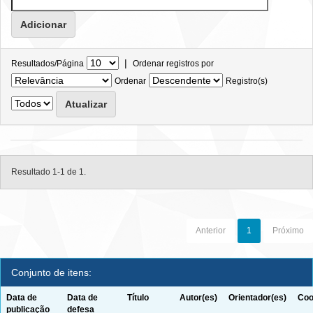
|
Resultados/Página
Ordenar registros por
Ordenar
Registro(s)
Resultado 1-1 de 1.
Anterior
1
Próximo
Conjunto de itens:
Data de
Data de
Título
Autor(es)
Orientador(es)
Coo
publicação
defesa