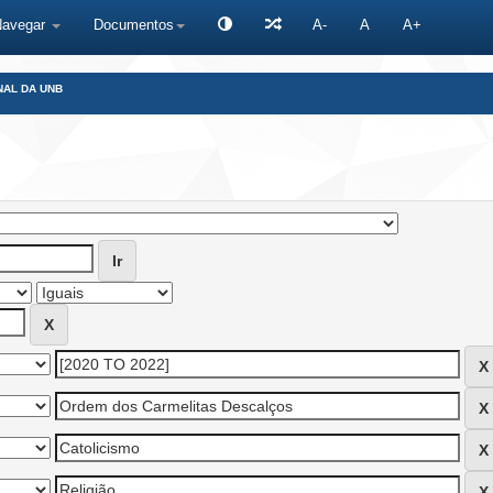
Navegar
Documentos
A-
A
A+
NAL DA UNB