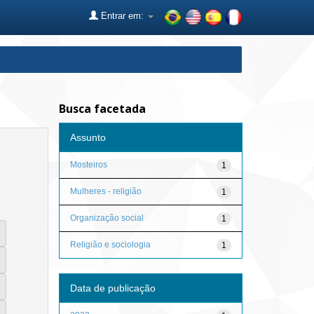
Entrar em:
Busca facetada
Assunto
Mosteiros
1
Mulheres - religião
1
Organização social
1
Religião e sociologia
1
Data de publicação