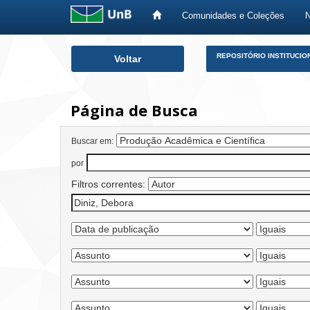
Comunidades e Coleções
Skip
REPOSITÓRIO INSTITUCIO
Voltar
navigation
Página de Busca
Buscar em:
por
Filtros correntes: